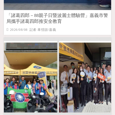
「諸葛四郎－88親子日暨波麗士體驗營」嘉義市警
局攜手諸葛四郎推安全教育
2026/08/08 記者:辜愷頡/嘉義