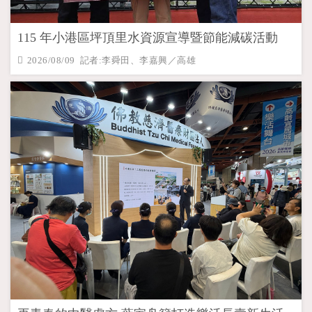
115 年小港區坪頂里水資源宣導暨節能減碳活動
2026/08/09 記者:李舜田、李嘉興／高雄