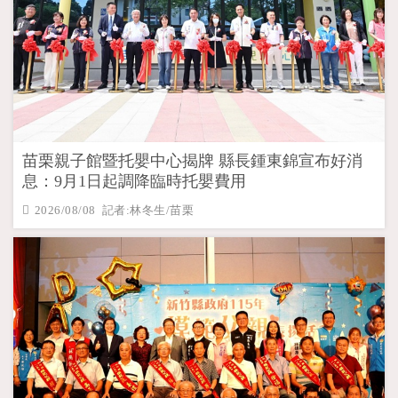
苗栗親子館暨托嬰中心揭牌 縣長鍾東錦宣布好消
息：9月1日起調降臨時托嬰費用
2026/08/08 記者:林冬生/苗栗