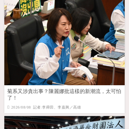
菊系又涉貪出事？陳麗娜批這樣的新潮流，太可怕
了！
2026/08/08 記者:李舜田、李嘉興／高雄