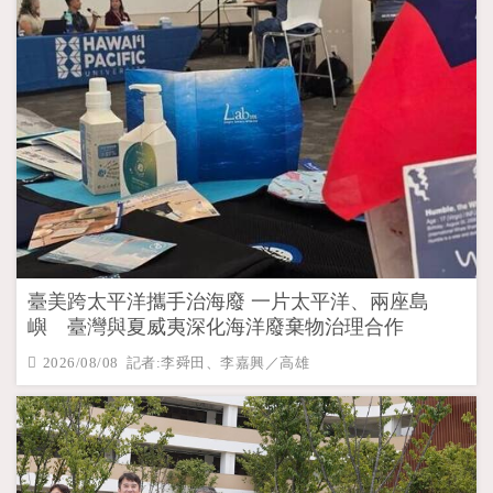
臺美跨太平洋攜手治海廢 一片太平洋、兩座島
嶼 臺灣與夏威夷深化海洋廢棄物治理合作
2026/08/08 記者:李舜田、李嘉興／高雄