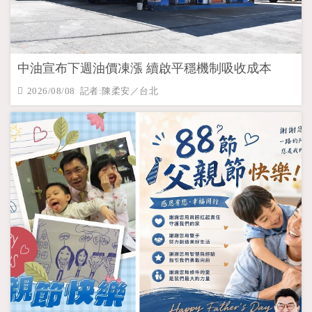
中油宣布下週油價凍漲 續啟平穩機制吸收成本
2026/08/08 記者:陳柔安／台北