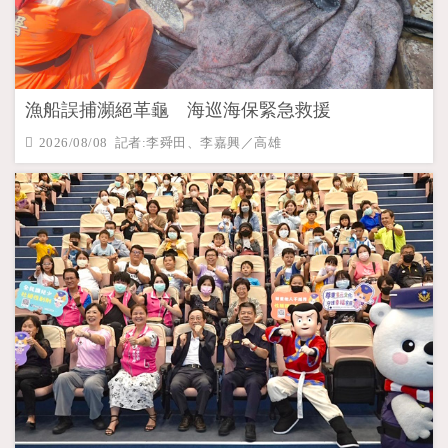
漁船誤捕瀕絕革龜 海巡海保緊急救援
2026/08/08 記者:李舜田、李嘉興／高雄