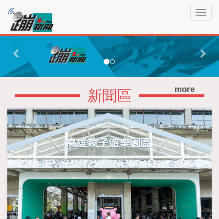
蹦
T
新
o
聞
g
P
N
g
r
e
l
e
x
e
n
v
t
a
more
i
新聞區
v
o
i
g
u
a
s
t
i
o
n