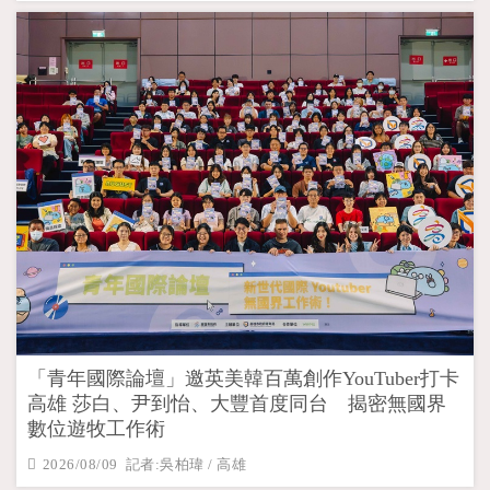
「青年國際論壇」邀英美韓百萬創作YouTuber打卡
高雄 莎白、尹到怡、大豐首度同台 揭密無國界
數位遊牧工作術
2026/08/09 記者:吳柏瑋 / 高雄