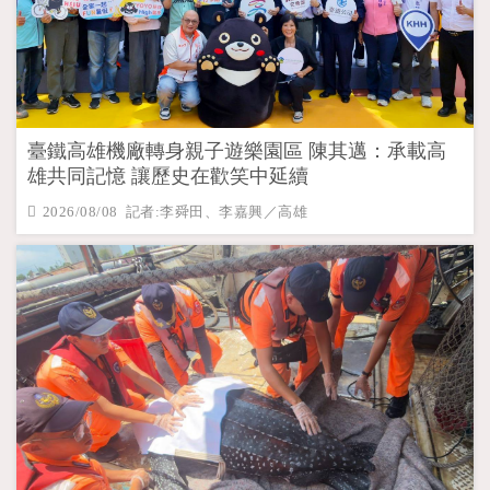
臺鐵高雄機廠轉身親子遊樂園區 陳其邁：承載高
雄共同記憶 讓歷史在歡笑中延續
2026/08/08 記者:李舜田、李嘉興／高雄