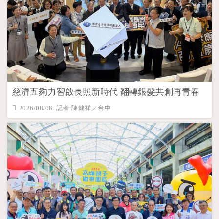
慈濟五夠力智啟長照新時代 翻轉銀髮共創再青春
2026/08/08 記者:陳健祥／台中