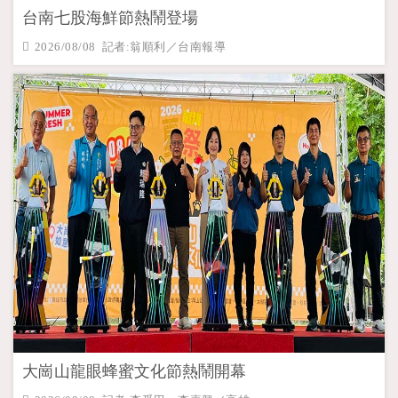
台南七股海鮮節熱鬧登場
2026/08/08 記者:翁順利／台南報導
大崗山龍眼蜂蜜文化節熱鬧開幕