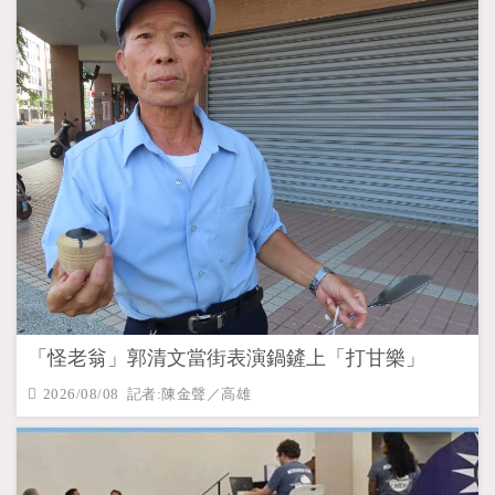
「怪老翁」郭清文當街表演鍋鏟上「打甘樂」
2026/08/08 記者:陳金聲／高雄