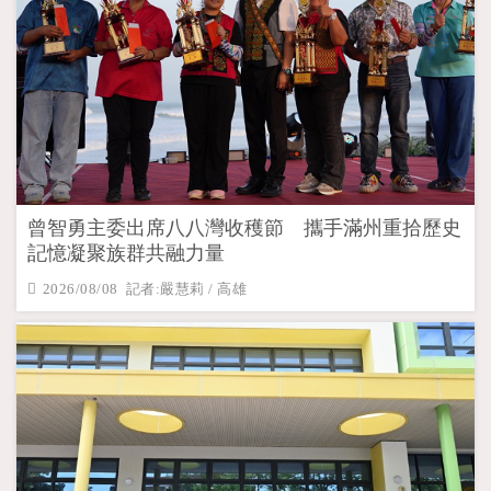
曾智勇主委出席八八灣收穫節 攜手滿州重拾歷史
記憶凝聚族群共融力量
2026/08/08 記者:嚴慧莉 / 高雄