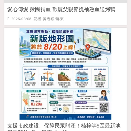
愛心傳愛 揪團捐血 歡慶父親節挽袖熱血送烤鴨
2026/08/08 記者:黃春眠/屏東
支援市政建設、保障民眾財產！楠梓等5區最新地