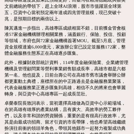
高雄專區進度及效果比預期更好，而臺灣在賴清德總統與蔡英
文前總統的帶領下，趕上全球AI浪潮，股市市值躍居全球第
五，亞資中心當初預定兩年達成四兆管理規模，現已突破十
兆，是預期目標的兩倍以上。
陳其邁進一步指出，高雄專區成績相當不錯，目前獲金管會核
准57家金融機構辦理相關業務，涵蓋銀行、保險、投信、投顧
等領域，市府也與72家金融機構簽署MOU。截至5月底，管理
資金規模達逾6,000億元，家族辦公室已設定並服務172家，整
體金融服務生態系正在高雄逐步匯集。
此外，根據財政部統計資料，114年度金融保險業、企業總管理
機構及管理顧問業等營利事業銷售額成長率，高雄市都是六都
第一名。他也提及，日前台壽公司在高雄市舊市議會舉辦公辦
都更案動土典禮，座標所在的中正路過去是金融服務業聚落，
代表金融服務業正逐步匯集到高雄，相信不久的將來也會華麗
轉身，與亞資中心高雄專區一起成長茁壯。
卓榮泰院長致詞表示，當初選擇高雄做為亞資中心示範場域，
在於高雄有雄厚的產業結構，且有廣大、高效率的勞工夥伴
們，以及非常和諧的勞資關係，重要的是有很高行政效率，尤
其是由最成功招商、留才引資的市長帶隊，他也希望高雄繼續
扮演往前衝的領頭羊角色，帶領其他縣市一起努力複製成功典