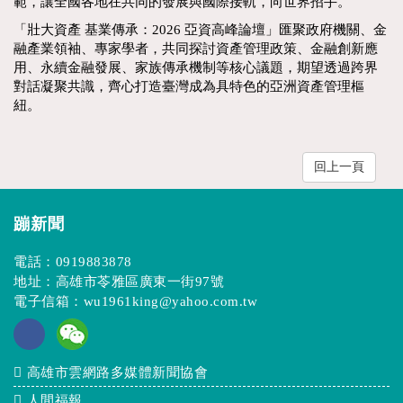
範，讓全國各地在共同的發展與國際接軌，向世界招手。
「壯大資產 基業傳承：2026 亞資高峰論壇」匯聚政府機關、金
融產業領袖、專家學者，共同探討資產管理政策、金融創新應
用、永續金融發展、家族傳承機制等核心議題，期望透過跨界
對話凝聚共識，齊心打造臺灣成為具特色的亞洲資產管理樞
紐。
回上一頁
蹦新聞
電話：
0919883878
地址：高雄市苓雅區廣東一街97號
電子信箱：
wu1961king@yahoo.com.tw
高雄市雲網路多媒體新聞協會
人間福報