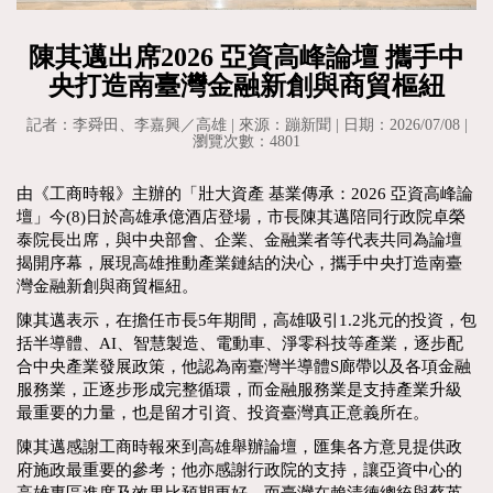
陳其邁出席2026 亞資高峰論壇 攜手中
央打造南臺灣金融新創與商貿樞紐
記者：李舜田、李嘉興／高雄 | 來源：蹦新聞 | 日期：2026/07/08 |
瀏覽次數：4801
由《工商時報》主辦的「壯大資產 基業傳承：2026 亞資高峰論
壇」今(8)日於高雄承億酒店登場，市長陳其邁陪同行政院卓榮
泰院長出席，與中央部會、企業、金融業者等代表共同為論壇
揭開序幕，展現高雄推動產業鏈結的決心，攜手中央打造南臺
灣金融新創與商貿樞紐。
陳其邁表示，在擔任市長5年期間，高雄吸引1.2兆元的投資，包
括半導體、AI、智慧製造、電動車、淨零科技等產業，逐步配
合中央產業發展政策，他認為南臺灣半導體S廊帶以及各項金融
服務業，正逐步形成完整循環，而金融服務業是支持產業升級
最重要的力量，也是留才引資、投資臺灣真正意義所在。
陳其邁感謝工商時報來到高雄舉辦論壇，匯集各方意見提供政
府施政最重要的參考；他亦感謝行政院的支持，讓亞資中心的