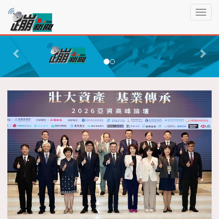
蹦
T
新
o
聞
g
P
N
g
r
e
l
e
x
e
n
v
t
a
i
v
o
i
g
u
a
s
t
i
o
n