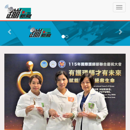
蹦
T
新
o
聞
g
P
N
g
r
e
l
e
x
e
n
v
t
a
i
v
o
i
g
u
a
s
t
i
o
n