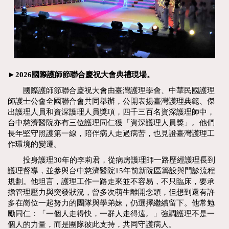
►2026國際護師節聯合慶祝大會典禮現場。
國際護師節聯合慶祝大會由臺灣護理學會、中華民國護理
師護士公會全國聯合會共同舉辦，公開表揚臺灣護理典範、傑
出護理人員和資深護理人員獎項，四千三百名資深護理師中，
台中慈濟醫院亦有三位護理同仁獲「資深護理人員獎」。他們
長年堅守照護第一線，陪伴病人走過病苦，也見證臺灣護理工
作環境的變遷。
投身護理30年的李莉君，從病房護理師一路歷經護理長到
護理督導，並參與台中慈濟醫院15年前新院區籌設與門診流程
規劃。他坦言，護理工作一路走來並不容易，不只臨床，要承
擔管理壓力與突發狀況，曾多次萌生離開念頭，但想到還有許
多在崗位一起努力的團隊與學弟妹，仍選擇繼續留下。他常勉
勵同仁：「一個人走得快，一群人走得遠。」強調護理不是一
個人的力量，而是團隊彼此支持，共同守護病人。