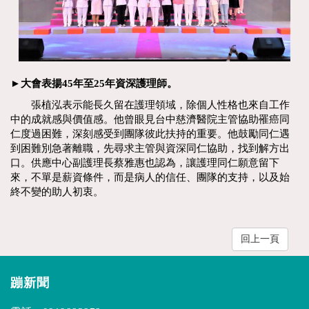
►大會表揚45年至25年資深護理師。
張植泓表示能長久留在護理領域，除個人性格也來自工作
中的成就感與價值感。他曾眼見台中慈濟醫院主管協助罹癌同
仁度過困難，深刻感受到團隊彼此扶持的重要。他鼓勵同仁遇
到困難別急著離職，先尋求主管與資深同仁協助，找到解方出
口。供應中心副護理長蔡雅惠也認為，讓護理同仁願意留下
來，不單是薪資條件，而是病人的信任、團隊的支持，以及始
終不變的助人初衷。
回上一頁
蹦新聞