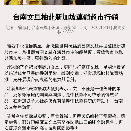
台南文旦柚赴新加坡連鎖超市行銷
記者：翁順利 台南報導 | 來源：蹦新聞 | 日期：2025/10/04 | 瀏覽次
數：6569
隨著中秋佳節將至，象徵團圓與祝福的台南文旦再度登陸新加
坡市場，為推廣台南文旦在海外市場的能見度，黃偉哲市長親
赴新加坡推廣，獲得熱烈的迴響。
此次除了介紹台南經典文旦，更同步行銷紅文旦，星國消費者
紛紛讚嘆文旦果肉香甜柔嫩、酸甜交織，活動現場掀起購買熱
潮，充分展現台南農產的魅力與品質。
駐新加坡代表童振源大使則表示，文旦不僅是一種美味的果
品，更象徵家庭的團圓與團聚，是中秋節不可或缺的傳統果
品，在新加坡華人社群仍保有濃厚中秋節傳統的帶動下，台南
文旦年年熱銷。
雖然今年受颱風影響，產量銳減，但農民仍維持平穩價格、穩
定銷售，部分頂級麻豆文旦甚至在裝櫃出口前即全數完售，再
次展現台灣水果的高人氣與國際競爭力。