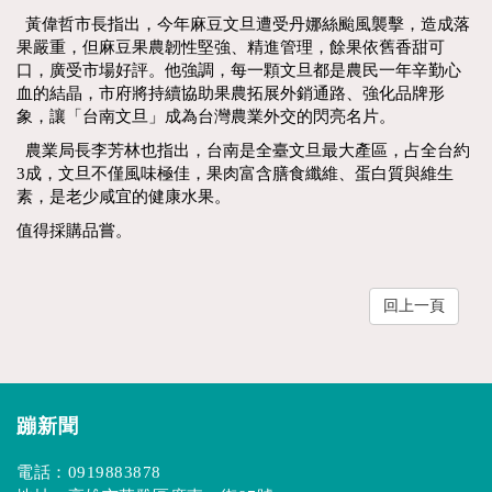
黃偉哲市長指出，今年麻豆文旦遭受丹娜絲颱風襲擊，造成落
果嚴重，但麻豆果農韌性堅強、精進管理，餘果依舊香甜可
口，廣受市場好評。他強調，每一顆文旦都是農民一年辛勤心
血的結晶，市府將持續協助果農拓展外銷通路、強化品牌形
象，讓「台南文旦」成為台灣農業外交的閃亮名片。
農業局長李芳林也指出，台南是全臺文旦最大產區，占全台約
3成，文旦不僅風味極佳，果肉富含膳食纖維、蛋白質與維生
素，是老少咸宜的健康水果。
值得採購品嘗。
回上一頁
蹦新聞
電話：
0919883878