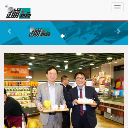
蹦
T
新
o
聞
g
P
N
g
r
e
l
e
x
e
n
v
t
a
i
v
o
i
g
u
a
s
t
i
o
n