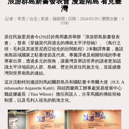
浪游群島新書發表會 漫遊南島 看見臺
灣
記者：李雲／台北 | 來源：蹦新聞 | 日期：2024/02/29 | 瀏覽次數：1
5760
原住民族委員會今(29)日於商周書房舉辦「浪游群島新書發表
會」，發表《穿越當代與過去的傳統太平洋領袖》、《鳥行之
徑：毛利及其玻里尼西亞祖先的壯闊航程》2本翻譯專書，邀請
南島區域國家之駐臺使節及代表、專書譯者及相關領域的學者
專家出席，透過多元的視角，讓臺灣及華語世界的讀者更加認
識太平洋地區的人群、島嶼、歷史與原住民族文化，並延續臺
灣與世界南島的連結。
這次活動特別邀請到馬紹爾群島共和國駐臺卡蒂爾大使（H.E. A
mbassador Anjanette Kattil）與紐西蘭商工辦事處貿易發展中心
魏緹娜處長（Tina Wilson）擔任與談人，分享馬國的傳統領袖
制度，以及毛利人祖先的航海文化。