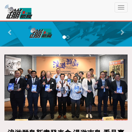
蹦
T
新
o
聞
g
P
N
g
r
e
l
e
x
e
n
v
t
a
i
v
o
i
g
u
a
s
t
i
o
n