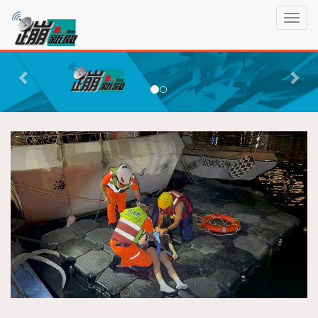
蹦
T
新
o
聞
g
P
N
g
r
e
l
e
x
e
n
v
t
a
i
v
o
i
g
u
a
s
t
i
o
n