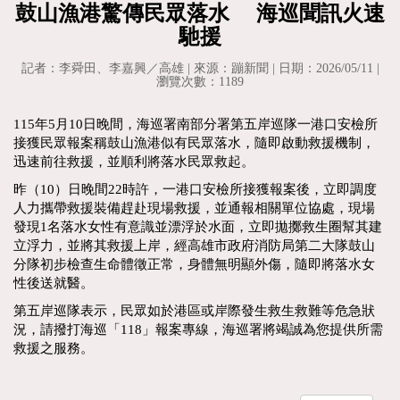
鼓山漁港驚傳民眾落水 海巡聞訊火速
馳援
記者：李舜田、李嘉興／高雄 | 來源：蹦新聞 | 日期：2026/05/11 |
瀏覽次數：1189
115年5月10日晚間，海巡署南部分署第五岸巡隊一港口安檢所
接獲民眾報案稱鼓山漁港似有民眾落水，隨即啟動救援機制，
迅速前往救援，並順利將落水民眾救起。
昨（10）日晚間22時許，一港口安檢所接獲報案後，立即調度
人力攜帶救援裝備趕赴現場救援，並通報相關單位協處，現場
發現1名落水女性有意識並漂浮於水面，立即拋擲救生圈幫其建
立浮力，並將其救援上岸，經高雄市政府消防局第二大隊鼓山
分隊初步檢查生命體徵正常，身體無明顯外傷，隨即將落水女
性後送就醫。
第五岸巡隊表示，民眾如於港區或岸際發生救生救難等危急狀
況，請撥打海巡「118」報案專線，海巡署將竭誠為您提供所需
救援之服務。