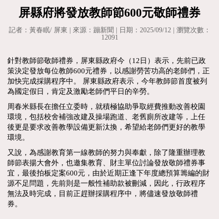
屏縣府將發放教師節600元敬師禮券
記者：黃春眠/ 屏東 | 來源：蹦新聞 | 日期：2025/09/12 | 瀏覽次數：
12091
針對教師節敬師禮券，屏東縣政府今（12日）表示，先前已政
策決定發放每位教師600元禮券，以感謝勞苦功高的老師們，正
加快完成採購程序中。 屏東縣政府表示，今年教師節首度被列
為國定假日，肯定及激勵老師們平日的辛勞。
周春米縣長在擔任立委時，就積極協助爭取經費推動改善校園
環境，包括校舍補強改建及操場跑道、老舊廁所改建等，上任
後更是要求改善教學設備更新汰換，希望給老師們更好的教學
環境。
又說，為感謝教育第一線教師的努力與奉獻，除了隆重辦理教
師節表揚大會外，也邀集教育、財主單位討論發放敬師禮券事
宜，最後拍板定案600元，由於近期正逢下年度總預算籌編的財
源不足問題，先前則是一般性補助款被刪減，因此，行政程序
無法及時完成，目前正趕辦採購程序中，將儘速發放敬師禮
券。