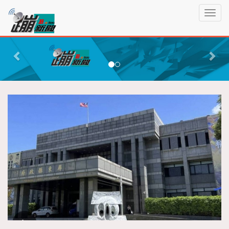
蹦
T
新
o
聞
g
P
N
g
r
e
l
e
x
e
n
v
t
a
i
v
o
i
g
u
a
s
t
i
o
n