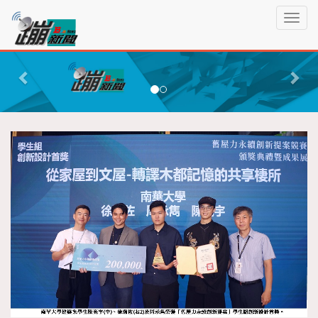
蹦
T
新
o
聞
g
P
N
g
r
e
l
e
x
e
n
v
t
a
i
v
o
i
g
u
a
s
t
i
o
n