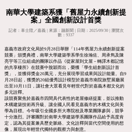
南華大學建築系獲「舊屋力永續創新提
案」全國創新設計首獎
記者：辜士陞／嘉義 | 來源：蹦新聞 | 日期：2025/09/30 | 瀏覽次
數：9337
嘉義市政府文化局於9月28日舉辦「114年舊屋力永續創新提案
競賽」頒獎典禮，南華大學建築學系學生徐瀚佐、周承雋及陳
亮宇等三位組成的團隊以作品《從家屋到文屋－轉譯木都記憶
的共享棲所》在競賽中脫穎而出，榮獲「學生組創新設計首
獎」，並獲得獎金20萬元，充分展現學習成果與設計能量。自9
月28日起，獲獎的20組優秀設計模型於嘉義市南院旅墅展廳展
出至10月11日，讓社會大眾看見年輕世代對於嘉義木都文化的
多元詮釋。
該競賽聚焦於嘉義市四間具代表性的老屋修繕提案，並以推動
木構建築技術再升級、讓全國人民看見嘉義市的木構文化與美
學為目標。今年吸引全國多所大專院校及專業團隊參與，競爭
十分激烈。評審團對於南華大學建築學系團隊作品給予高度肯
定，認為其提案兼具歷史脈絡、文化詮釋與當代空間使用的想
像，展現出年輕世代獨特的觀察力與創意。