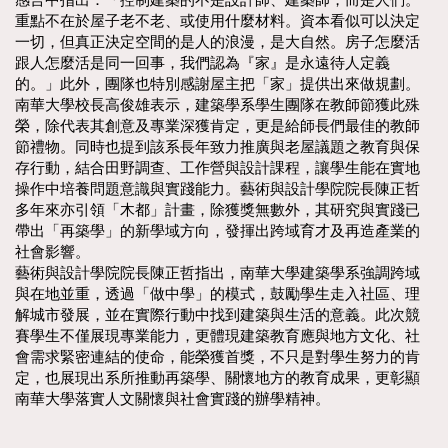
感言中指出：「控制建築的不是設計師、建築師，而是人們。
重點不在於屋子老不老、或使用什麼材料。資本看似可以決定
一切，但真正決定空間的是人的浪漫，是大自然。房子怎麼活
跟人怎麼活是同一回事，我們認為『家』是永遠待人定義
的。」此外，團隊也特別感謝屋主把「家」提供出來做規劃。
南華大學校長高俊雄表示，建築學系學生團隊在教師節獲此殊
榮，除代表其創意及專業深獲肯定，更是給師長們最佳的教師
節禮物。同時也提到該系長年致力推廣與老屋議題之教育與保
存行動，結合田野調查、工作營與設計課程，讓學生能在實地
操作中培養問題意識與實踐能力。藝術與設計學院院長陳正哲
多年來亦引領「木都」計畫，除獲獎無數外，其研究與實踐已
帶出「再築學」的新學域方向，發揮出跨域育才及再造產業的
社會影響。
藝術與設計學院院長陳正哲指出，南華大學建築學系強調跨域
與在地並重，透過「做中學」的模式，鼓勵學生走入社區、理
解城市發展，並在實際行動中找到建築與生活的意義。此次競
賽學生不僅展現專業能力，更體現建築教育應與地方文化、社
會需求緊密連結的使命，能榮獲首獎，不只是對學生努力的肯
定，也展現出系所推動再築學、關懷地方的教育成果，更彰顯
南華大學落實人文關懷與社會實踐的辦學精神。