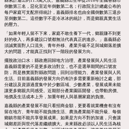
縣累計遷出約11.5萬人次。嘉義縣出生率從2018年全國各縣市
倒數第三名，惡化至近年倒數第二名；行政院主計總處公布的
每戶家庭可支配所得統計，嘉義縣排名也由全國倒數第三退步
至倒數第二。這些數字不是冷冰冰的統計，而是鄉親真實生活
的壓力。
「如果年輕人留不下來，家庭不敢生養下一代，鄉親賺不到更
好的收入，再多建設口號都無法代表真正的進步。」嘉義縣必
須誠實面對人口流失、青年外移、產業升級不足與城鄉落差擴
大的問題，才能真正找到下一階段的發展方向。
擺脫政治口水：縣政應回歸地方治理、產業發展與人民生活
嘉義縣需要的不是更多政治對立，也不是選舉期間的口號攻
防，而是務實面對縣政問題，回到治理能力、產業發展與人民
生活。目前嘉義縣的發展方向仍有許多需要重新檢討之處，部
分建設及資源過度集中於少數區域、少數產業，發展成果未能
讓更多鄉親共同感受。近期部分產業園區開發，也帶動房價、
地價及生活成本上升，加重年輕人與基層家庭的負擔。
嘉義縣的產業發展不能只看招商金額，更要看就業機會有沒有
留在地方、青年能不能負擔生活、農漁產業能不能升級、每個
鄉鎮市能不能共享發展成果。如果是方向不對的加速，只會讓
城鄉差距與世代落差繼續擴大。未來縣政必須以人民生活為核