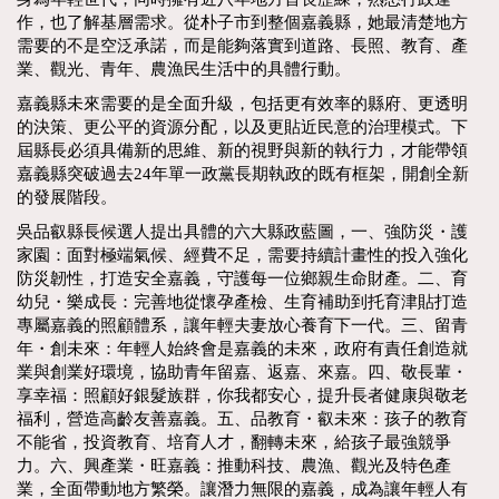
作，也了解基層需求。從朴子市到整個嘉義縣，她最清楚地方
需要的不是空泛承諾，而是能夠落實到道路、長照、教育、產
業、觀光、青年、農漁民生活中的具體行動。
嘉義縣未來需要的是全面升級，包括更有效率的縣府、更透明
的決策、更公平的資源分配，以及更貼近民意的治理模式。下
屆縣長必須具備新的思維、新的視野與新的執行力，才能帶領
嘉義縣突破過去24年單一政黨長期執政的既有框架，開創全新
的發展階段。
吳品叡縣長候選人提出具體的六大縣政藍圖，一、強防災・護
家園：面對極端氣候、經費不足，需要持續計畫性的投入強化
防災韌性，打造安全嘉義，守護每一位鄉親生命財產。二、育
幼兒・樂成長：完善地從懷孕產檢、生育補助到托育津貼打造
專屬嘉義的照顧體系，讓年輕夫妻放心養育下一代。三、留青
年・創未來：年輕人始終會是嘉義的未來，政府有責任創造就
業與創業好環境，協助青年留嘉、返嘉、來嘉。四、敬長輩・
享幸福：照顧好銀髮族群，你我都安心，提升長者健康與敬老
福利，營造高齡友善嘉義。五、品教育・叡未來：孩子的教育
不能省，投資教育、培育人才，翻轉未來，給孩子最強競爭
力。六、興產業・旺嘉義：推動科技、農漁、觀光及特色產
業，全面帶動地方繁榮。讓潛力無限的嘉義，成為讓年輕人有