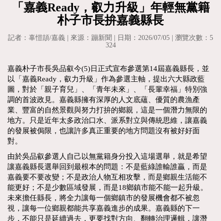
「嘉義Ready，叡力升級」年輕無黨籍
朴子市長拚嘉義縣長
記者：辜愷頡/嘉義 | 來源：蹦新聞 | 日期：2026/07/05 | 瀏覽次數：5
324
嘉義朴子市長吳品叡今(5)日正式宣布參選第14屆嘉義縣長，並
以「嘉義Ready，叡力升級」作為參選主軸，提出六大縣政藍
圖，對於「親子育兒」、「青年未來」、「長輩幸福」特別強
調的首波政見。嘉義縣擁有深厚的人文底蘊、優質的農漁產
業、豐富的自然景觀與努力打拚的鄉親，這是一個潛力無限的
地方。只是近年太多政治口水、派系對立與傳統思維，讓嘉義
的發展被侷限，也讓許多真正重要的地方問題沒有被好好面
對。
由於吳品叡參選人自己以無黨籍身分投入這場選舉，就是希望
讓嘉義縣長選舉回到最根本的問題：不是藍綠誰輸誰贏，而是
嘉義要不要改變；不是政治人物互相攻擊，而是鄉親生活能不
能更好；不是少數區域發展，而是18鄉鎮市能不能一起升級。
未來擔任縣長，將全力讓每一個鄉鎮市的發展機會都不被忽
視，讓每一位鄉親都能共享嘉義進步的成果。嘉義縣的下一
步，不能只是延續過去，更要找對方向、翻轉治理邏輯，讓潛