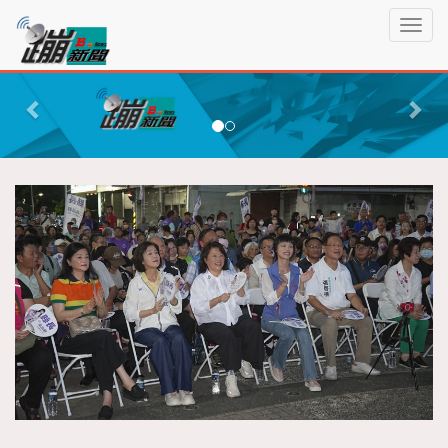
蹦
T
新
o
聞
g
P
N
g
r
e
l
e
x
e
n
v
t
a
i
v
o
i
g
u
a
s
t
i
o
n