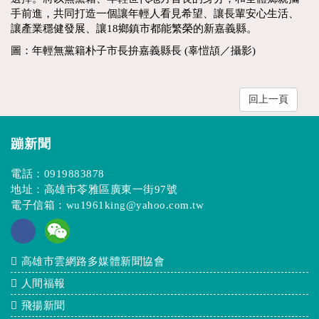
手前進，共同打造一個讓年輕人看見希望、讓長輩安心生活、
讓產業穩健發展、讓18鄉鎮市都能繁榮的新嘉義縣。
圖：年輕無黨籍朴子市長拚嘉義縣長 (辜愷頡／攝影)
回上一頁
蹦新聞
電話：
0919883878
地址：高雄市苓雅區廣東一街97號
電子信箱：
wu1961king@yahoo.com.tw
高雄市雲網路多媒體新聞協會
人間福報
飛揚新聞