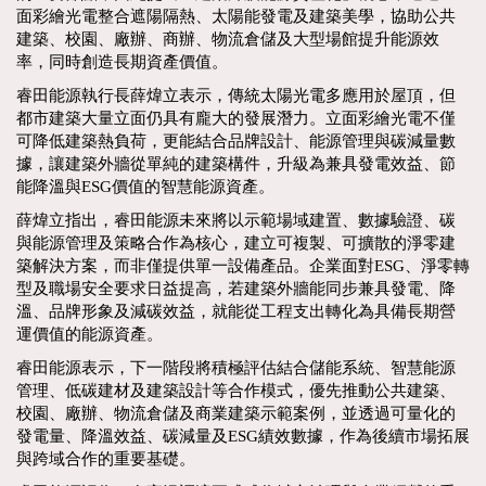
面彩繪光電整合遮陽隔熱、太陽能發電及建築美學，協助公共
建築、校園、廠辦、商辦、物流倉儲及大型場館提升能源效
率，同時創造長期資產價值。
睿田能源執行長薛煒立表示，傳統太陽光電多應用於屋頂，但
都市建築大量立面仍具有龐大的發展潛力。立面彩繪光電不僅
可降低建築熱負荷，更能結合品牌設計、能源管理與碳減量數
據，讓建築外牆從單純的建築構件，升級為兼具發電效益、節
能降溫與ESG價值的智慧能源資產。
薛煒立指出，睿田能源未來將以示範場域建置、數據驗證、碳
與能源管理及策略合作為核心，建立可複製、可擴散的淨零建
築解決方案，而非僅提供單一設備產品。企業面對ESG、淨零轉
型及職場安全要求日益提高，若建築外牆能同步兼具發電、降
溫、品牌形象及減碳效益，就能從工程支出轉化為具備長期營
運價值的能源資產。
睿田能源表示，下一階段將積極評估結合儲能系統、智慧能源
管理、低碳建材及建築設計等合作模式，優先推動公共建築、
校園、廠辦、物流倉儲及商業建築示範案例，並透過可量化的
發電量、降溫效益、碳減量及ESG績效數據，作為後續市場拓展
與跨域合作的重要基礎。