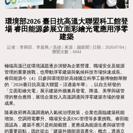
環境部2026 臺日抗高溫大聯盟科工館登
場 睿田能源參展立面彩繪光電應用淨零
建築
記者：李舜田、李嘉興／高雄 | 來源：蹦新聞 | 日期：2026/07/04 |
瀏覽次數：6844
極端高溫已從環境議題逐步演變為企業營運、職場安全及能源
管理的重要挑戰，也帶動淨零建築與氣候科技市場快速成長。
睿田能源今（4）日參與環境部於高雄國立科學工藝博物館舉辦
的「2026臺日抗高溫大聯盟－涼適嘉年華」，以自主研發的
「立面彩繪光電」展示建築外牆兼具發電、降溫、美學與碳管
理的整合應用，展現企業投入高溫調適與淨零建築市場的發展
成果。
隨著政府將高溫調適納入氣候治理政策，企業也面臨建築耗能
增加、空調用電攀升、職場安全及ESG管理等多重挑戰。睿田能
源認為，建築不應只是耗能載體，更應成為能源生產與碳管理
的重要節點，因此提出「建築外牆能源資產化」概念，透過立