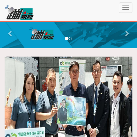
蹦
T
新
o
聞
g
P
N
g
r
e
l
e
x
e
n
v
t
a
i
v
o
i
g
u
a
s
t
i
o
n