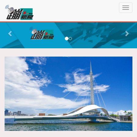
蹦
T
新
o
聞
g
P
N
g
r
e
l
e
x
e
n
v
t
a
i
v
o
i
g
u
a
s
t
i
o
n