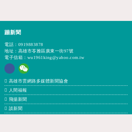
蹦新聞
電話：
0919883878
地址：高雄市苓雅區廣東一街97號
電子信箱：
wu1961king@yahoo.com.tw
高雄市雲網路多媒體新聞協會
人間福報
飛揚新聞
談新聞
波新聞
T.THREE NEWS(T3新聞)