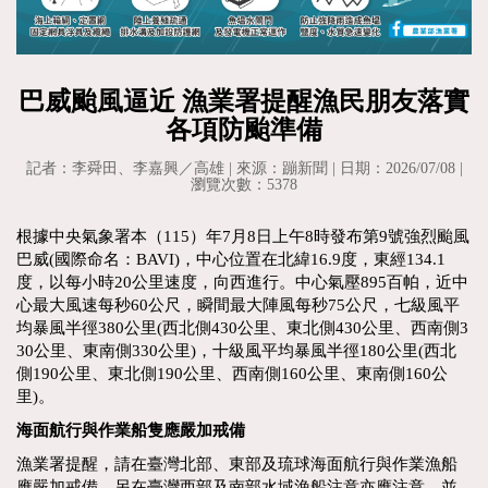
巴威颱風逼近 漁業署提醒漁民朋友落實
各項防颱準備
記者：李舜田、李嘉興／高雄 | 來源：蹦新聞 | 日期：2026/07/08 |
瀏覽次數：5378
根據中央氣象署本（115）年7月8日上午8時發布第9號強烈颱風
巴威(國際命名：BAVI)，中心位置在北緯16.9度，東經134.1
度，以每小時20公里速度，向西進行。中心氣壓895百帕，近中
心最大風速每秒60公尺，瞬間最大陣風每秒75公尺，七級風平
均暴風半徑380公里(西北側430公里、東北側430公里、西南側3
30公里、東南側330公里)，十級風平均暴風半徑180公里(西北
側190公里、東北側190公里、西南側160公里、東南側160公
里)。
海面航行與作業船隻應嚴加戒備
漁業署提醒，請在臺灣北部、東部及琉球海面航行與作業漁船
應嚴加戒備，另在臺灣西部及南部水域漁船注意亦應注意，並