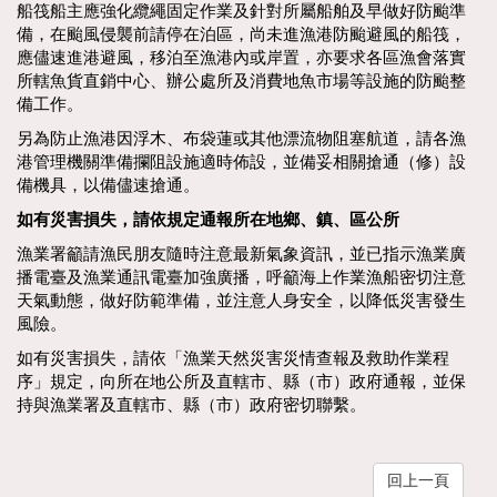
船筏船主應強化纜繩固定作業及針對所屬船舶及早做好防颱準
備，在颱風侵襲前請停在泊區，尚未進漁港防颱避風的船筏，
應儘速進港避風，移泊至漁港內或岸置，亦要求各區漁會落實
所轄魚貨直銷中心、辦公處所及消費地魚市場等設施的防颱整
備工作。
另為防止漁港因浮木、布袋蓮或其他漂流物阻塞航道，請各漁
港管理機關準備攔阻設施適時佈設，並備妥相關搶通（修）設
備機具，以備儘速搶通。
如有災害損失，請依規定通報所在地鄉、鎮、區公所
漁業署籲請漁民朋友隨時注意最新氣象資訊，並已指示漁業廣
播電臺及漁業通訊電臺加強廣播，呼籲海上作業漁船密切注意
天氣動態，做好防範準備，並注意人身安全，以降低災害發生
風險。
如有災害損失，請依「漁業天然災害災情查報及救助作業程
序」規定，向所在地公所及直轄市、縣（市）政府通報，並保
持與漁業署及直轄市、縣（市）政府密切聯繫。
回上一頁