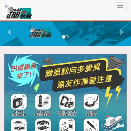
蹦
T
新
o
聞
g
P
N
g
r
e
l
e
x
e
n
v
t
a
i
v
o
i
g
u
a
s
t
i
o
n