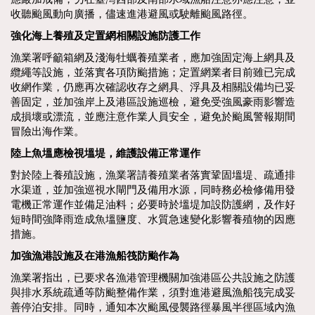
收聽颱風動向廣播，儘速進港避風或駛離颱風路徑。
強化海上養殖及定置網相關設施防護工作
漁業署呼籲箱網及淺海牡蠣養殖業者，應加強固定海上網具及
纜繩等設施，並落實各項防颱措施；定置網業者目前雖已完成
收網作業，仍應再次確認收存之網具、浮具及相關設備均已妥
善固定，並加強岸上及港區設施巡檢，避免受強風豪雨影響造
成損壞或漂流，並應注意作業人員安全，避免於颱風警報期間
冒險出海作業。
陸上魚塭應檢視塭堤，維護設備正常運作
對於陸上養殖設施，漁業署請養殖業者落實鞏固塭堤、疏通排
水渠道，並加強巡視水閘門及備用水源，同時務必檢修備用發
電機正常運作並備足油料；必要時於塭堤加設防護網，及作好
短時間強降雨造成魚塭鹽度、水質急速變化影響養殖物的因應
措施。
加強漁港設施及在港漁船筏防颱作為
漁業署指出，已要求各漁港管理機關加強港區公共設施之防護
與排水系統疏通等防颱整備作業，須對進港避風漁船筏完成妥
善停泊安排。同時，通知本次颱風侵襲路徑暴風半徑區域內漁