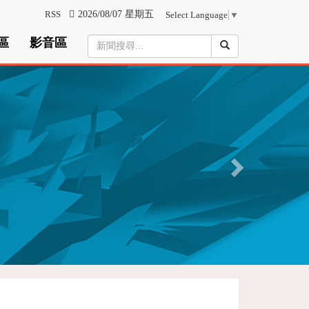
RSS
2026/08/07 星期五
Select Language
▼
區
影音區
N
e
x
t