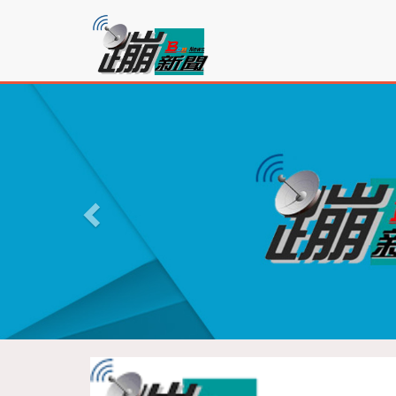
蹦
新
聞
P
r
e
v
i
o
u
s