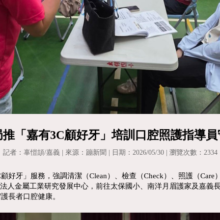
局推「嘉有3C顧好牙」培訓口腔照護指導員
記者：辜愷頡/嘉義 | 來源：蹦新聞 | 日期：2026/05/30 | 瀏覽次數：2334
好牙」服務，強調清潔（Clean）、檢查（Check）、照護（Ca
團法人金屬工業研究發展中心，前往太保國小、南洋月眉護家及嘉義
守護長者口腔健康。