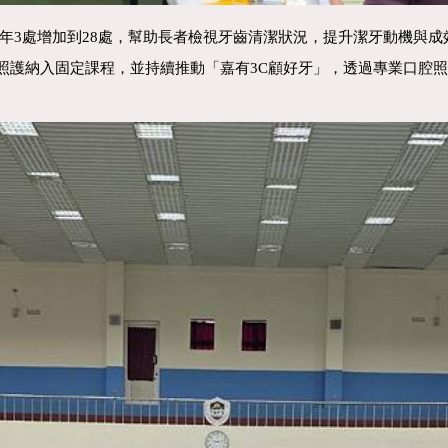
年3處增加到28處，幫助長者檢視牙齒清潔狀況，提升潔牙動機與成
腔照護納入固定課程，並持續推動「嘉有3C顧好牙」，透過專業口腔