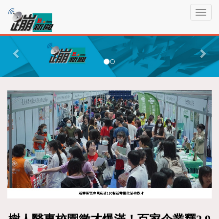
蹦
T
新
o
聞
g
P
N
g
r
e
l
e
x
e
n
v
t
a
i
v
o
i
g
u
a
s
t
i
o
n