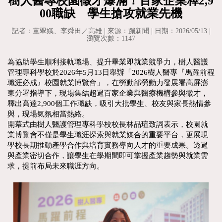
樹人醫專校園徵才爆滿！百家企業釋2,9
00職缺 學生搶攻就業先機
記者：董翠娥、李舜田／高雄 | 來源：蹦新聞 | 日期：2026/05/13 |
瀏覽次數：1147
為協助學生順利接軌職場、提升畢業即就業競爭力，樹人醫護
管理專科學校於2026年5月13日舉辦「2026樹人醫專『馬躍前程
職涯必成』校園就業博覽會」，在勞動部勞動力發展署高屏澎
東分署指導下，現場集結超過百家企業與醫療機構參與徵才，
釋出高達2,900個工作職缺，吸引大批學生、校友與家長熱情參
與，現場氣氛相當熱絡。
開幕式由樹人醫護管理專科學校校長林品瑄致詞表示，校園就
業博覽會不僅是學生職涯探索與就業媒合的重要平台，更展現
學校長期推動產學合作與培育實務導向人才的重要成果。透過
與產業密切合作，讓學生在學期間即可掌握產業趨勢與就業需
求，提前布局未來職涯方向。