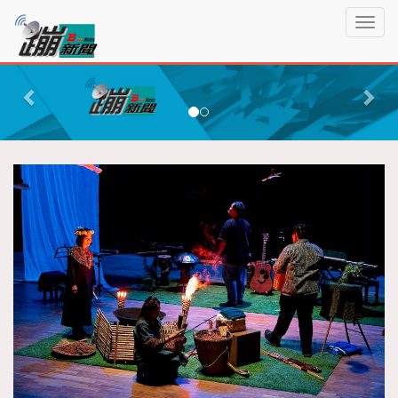
蹦
T
新
o
聞
g
P
N
g
r
e
l
e
x
e
n
v
t
a
i
v
o
i
g
u
a
s
t
i
o
n