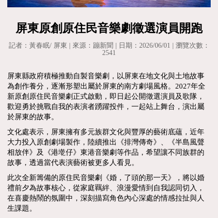
屏東原創原住民音樂劇徵選演員開跑
記者：黃春眠/ 屏東 | 來源：蹦新聞 | 日期：2026/06/01 | 瀏覽次數：
2541
屏東縣政府積極推動自製音樂劇，以屏東在地文化與土地故事
為創作養分，逐漸形塑出屬於屏東的南方劇場風格。2027年全
新原創原住民音樂劇正式啟動，即日起公開徵選演員及歌隊，
歡迎勇於挑戰自我的表演者踴躍投件，一起站上舞台，演出屬
於屏東的故事。
文化處表示，屏東擁有多元族群文化與豐厚的藝術底蘊，近年
大力投入原創劇場製作，陸續推出《排灣傳奇》、《半島風聲
相放伴》及《港墘仔》東港音樂劇等作品，希望讓不同族群的
故事，透過當代表演藝術被更多人看見。
此次全新籌備的原住民音樂劇《婚，了頭的那一天》，將以婚
禮前夕為故事核心，從家庭羈絆、浪漫愛情到自我認同切入，
在喜慶熱鬧的氛圍中，深刻描寫角色內心深處的情感拉扯與人
生課題。