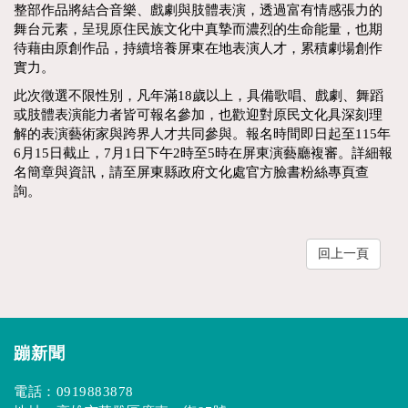
整部作品將結合音樂、戲劇與肢體表演，透過富有情感張力的
舞台元素，呈現原住民族文化中真摯而濃烈的生命能量，也期
待藉由原創作品，持續培養屏東在地表演人才，累積劇場創作
實力。
此次徵選不限性別，凡年滿18歲以上，具備歌唱、戲劇、舞蹈
或肢體表演能力者皆可報名參加，也歡迎對原民文化具深刻理
解的表演藝術家與跨界人才共同參與。報名時間即日起至115年
6月15日截止，7月1日下午2時至5時在屏東演藝廳複審。詳細報
名簡章與資訊，請至屏東縣政府文化處官方臉書粉絲專頁查
詢。
回上一頁
蹦新聞
電話：
0919883878