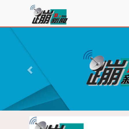
蹦
新
聞
P
r
e
v
i
o
u
s