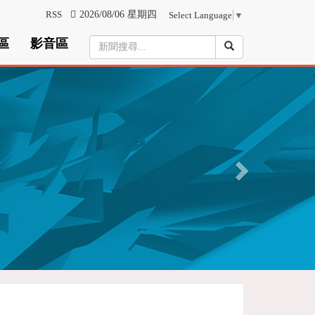
RSS
2026/08/06 星期四
Select Language
▼
區
影音區
N
e
x
t