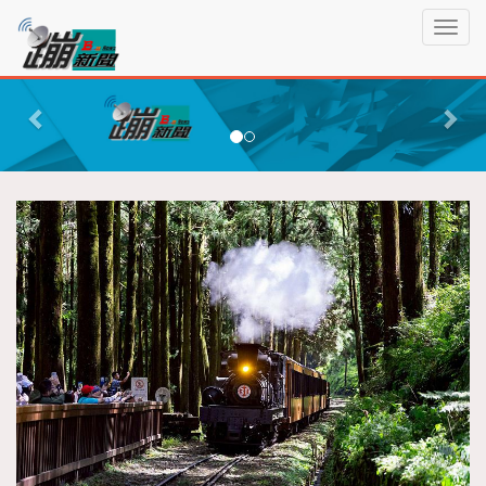
蹦
T
新
o
聞
g
P
N
g
r
e
l
e
x
e
n
v
t
a
i
v
o
i
g
u
a
s
t
i
o
n