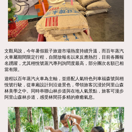
文觀局說，今年暑假親子旅遊市場熱度持續升溫，而百年蒸汽
火車屬期間限定行程，自開放報名以來反應熱烈，目前各團報
名踴躍，尤其栩悅號蒸汽專列詢問度最高，部分團次名額已相
當有限。
遊程以百年蒸汽火車為主軸，並搭配人氣特色列車福森號與栩
悅號行駛，從車廂設計到沿途景色，帶領旅客沉浸於阿里山森
林美學之中。同時串聯山林步道與在地人氣景點，旅客可漫步
阿里山森林步道，感受林間芬多精的療癒氣息。