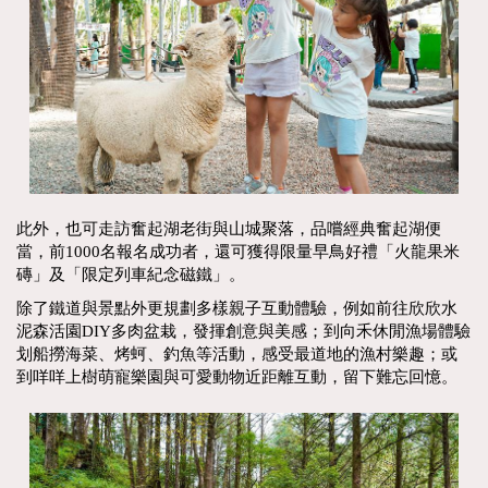
此外，也可走訪奮起湖老街與山城聚落，品嚐經典奮起湖便
當，前1000名報名成功者，還可獲得限量早鳥好禮「火龍果米
磚」及「限定列車紀念磁鐵」。
除了鐵道與景點外更規劃多樣親子互動體驗，例如前往欣欣水
泥森活園DIY多肉盆栽，發揮創意與美感；到向禾休閒漁場體驗
划船撈海菜、烤蚵、釣魚等活動，感受最道地的漁村樂趣；或
到咩咩上樹萌寵樂園與可愛動物近距離互動，留下難忘回憶。