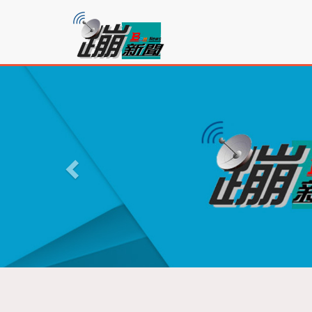
蹦
新
聞
P
r
e
v
i
o
u
s