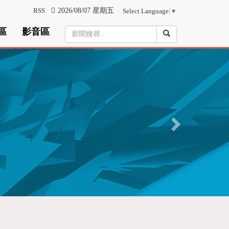
RSS
2026/08/07 星期五
Select Language
▼
區
影音區
N
e
x
t