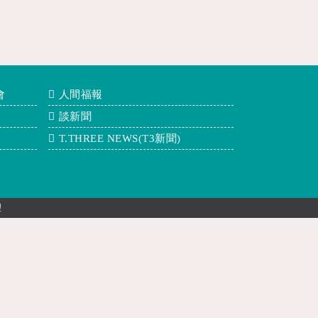
會
人間福報
談新聞
T.THREE NEWS(T3新聞)
理