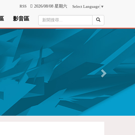
RSS
2026/08/08 星期六
Select Language
▼
區
影音區
N
e
x
t