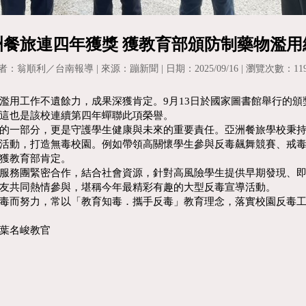
洲餐旅連四年獲獎 獲教育部頒防制藥物濫用
者：翁順利／台南報導 | 來源：蹦新聞 | 日期：2025/09/16 | 瀏覽次數：119
濫用工作不遺餘力，成果深獲肯定。9月13日於國家圖書館舉行的
這也是該校連續第四年蟬聯此項榮譽。
的一部分，更是守護學生健康與未來的重要責任。亞洲餐旅學校秉
活動，打造無毒校園。例如帶領高關懷學生參與反毒飆舞競賽、戒
獲教育部肯定。
服務團緊密合作，結合社會資源，針對高風險學生提供早期發現、
友共同熱情參與，堪稱今年最精彩有趣的大型反毒宣導活動。
毒而努力，常以「教育知毒．攜手反毒」教育理念，落實校園反毒
葉名峻教官