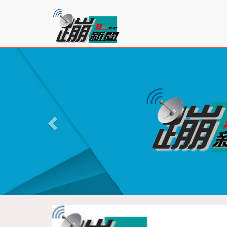
蹦
新
聞
P
r
e
v
i
o
u
s