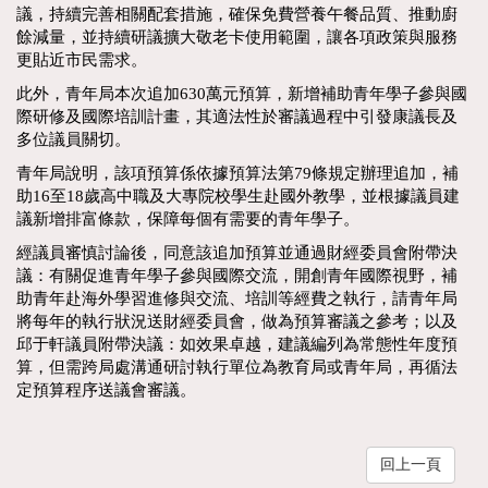
議，持續完善相關配套措施，確保免費營養午餐品質、推動廚
餘減量，並持續研議擴大敬老卡使用範圍，讓各項政策與服務
更貼近市民需求。
此外，青年局本次追加630萬元預算，新增補助青年學子參與國
際研修及國際培訓計畫，其適法性於審議過程中引發康議長及
多位議員關切。
青年局說明，該項預算係依據預算法第79條規定辦理追加，補
助16至18歲高中職及大專院校學生赴國外教學，並根據議員建
議新增排富條款，保障每個有需要的青年學子。
經議員審慎討論後，同意該追加預算並通過財經委員會附帶決
議：有關促進青年學子參與國際交流，開創青年國際視野，補
助青年赴海外學習進修與交流、培訓等經費之執行，請青年局
將每年的執行狀況送財經委員會，做為預算審議之參考；以及
邱于軒議員附帶決議：如效果卓越，建議編列為常態性年度預
算，但需跨局處溝通研討執行單位為教育局或青年局，再循法
定預算程序送議會審議。
回上一頁