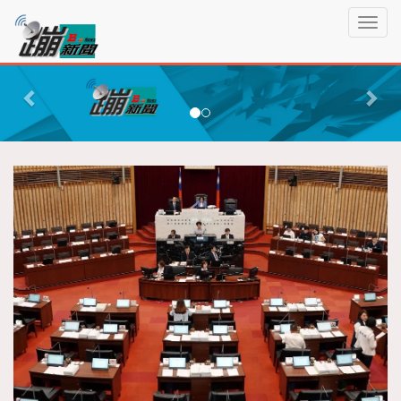
蹦
T
新
o
聞
g
P
N
g
r
e
l
e
x
e
n
v
t
a
i
v
o
i
g
u
a
s
t
i
o
n