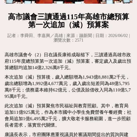
高市議會三讀通過115年高雄市總預算
第一次追加（減）預算案
記者：李舜田、李嘉興／高雄 | 來源：蹦新聞 | 日期：2026/06/02 |
瀏覽次數：2571
高雄市議會今（2）日在議長康裕成敲槌下，三讀通過高雄市政
府115年度總預算第一次追加（減）預算案，審定歲入及歲出預
算總額均追加14億2,326萬8千元。
本次追加（減）預算後，歲入總額增為1,943億8,881萬2千元，
歲出總額增為1,992億4,677萬元，歲入歲出短差同為48億5,795
萬8千元；債務還本維持62億元，公債及賒借收入同為110億5,7
95萬8千元。
此次追加（減）預算聚焦市民福祉與教育照顧。其中，教育局
追加11億925萬元，作為本市國中小學生免費營養午餐經費；社
會局追加1億6,495萬2千元，擴大敬老卡服務範圍，進一步照顧
長者需求，落實世代關懷。
康議長表示，市府團隊應重視議員於審議期間提出的質詢與建