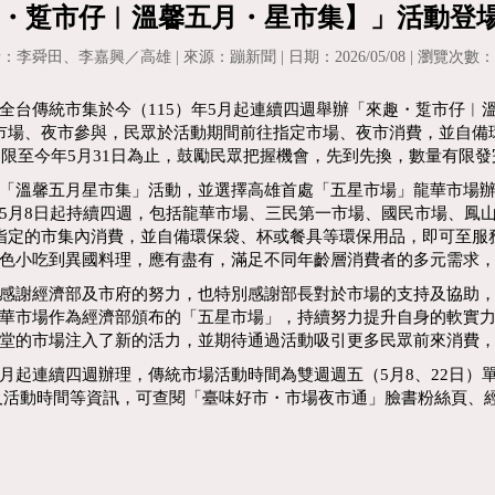
趣・踅市仔︱溫馨五月・星市集】」活動登
：李舜田、李嘉興／高雄 | 來源：蹦新聞 | 日期：2026/05/08 | 瀏覽次數：1
全台傳統市集於今（115）年5月起連續四週舉辦「來趣・踅市仔︱
市場、夜市參與，民眾於活動期間前往指定市場、夜市消費，並自備
期限至今年5月31日為止，鼓勵民眾把握機會，先到先換，數量有限
「溫馨五月星市集」活動，並選擇高雄首處「五星市場」龍華市場
5月8日起持續四週，包括龍華市場、三民第一市場、國民市場、鳳
定的市集內消費，並自備環保袋、杯或餐具等環保用品，即可至服務台
色小吃到異國料理，應有盡有，滿足不同年齡層消費者的多元需求
感謝經濟部及市府的努力，也特別感謝部長對於市場的支持及協助
華市場作為經濟部頒布的「五星市場」，持續努力提升自身的軟實
堂的市場注入了新的活力，並期待通過活動吸引更多民眾前來消費
起連續四週辦理，傳統市場活動時間為雙週週五（5月8、22日）單
及活動時間等資訊，可查閱「臺味好市・市場夜市通」臉書粉絲頁、經發局