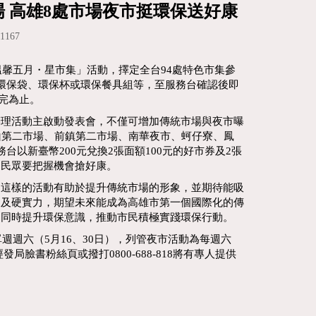
場 高雄8處市場夜市挺環保送好康
167
溫馨五月・星市集」活動，擇定全台94處特色市集參
環保袋、環保杯或環保餐具組等，至服務台確認後即
發完為止。
辦理活動主啟動發表會，不僅可增加傳統市場與夜市曝
山第二市場、前鎮第二市場、南華夜市、蚵仔寮、鳳
以新臺幣200元兌換2張面額100元的好市券及2張
，民眾要把握機會搶好康。
，這樣的活動有助於提升傳統市場的形象，並期待能吸
力及硬實力，期望未來能成為高雄市第一個國際化的傳
，同時提升環保意識，推動市民積極實踐環保行動。
週週六（5月16、30日），列管夜市活動為每週六
臉書粉絲頁或撥打0800-688-818將有專人提供