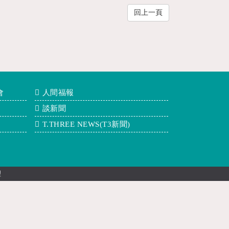
回上一頁
會
人間福報
談新聞
T.THREE NEWS(T3新聞)
理