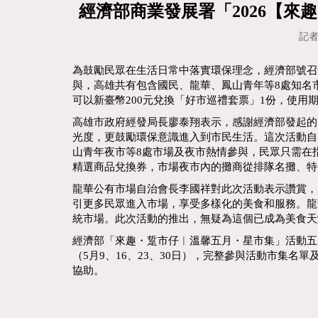
經濟部商業發展署「2026【來
記者
為鼓勵民眾在生活日常中落實環保理念，經濟部號召
與，高雄共有包含國民、龍華、鳳山青年等8處知名
可以新臺幣200元兌換「好市巡禮套票」1份，使用
高雄市政府經發局長廖泰翔表示，感謝經濟部發起的
光度，更鼓勵環保意識進入到市民生活。這次活動自
山青年夜市等8處市場及夜市熱情參與，民眾只需在指
精選商品兌換券，市場夜市內的攤商從排隊名攤、特
龍華公有市場自治會長李國祥對此次活動表示讚賞，
引更多民眾進入市場，享受多樣化的美食和服務。龍
統市場。此次活動的推出，無疑為這個已成為美食天
經濟部「來趣・踅市仔︱溫馨五月・星市集」活動五月
（5月9、16、23、30日），完整參與活動市集名單
協助。