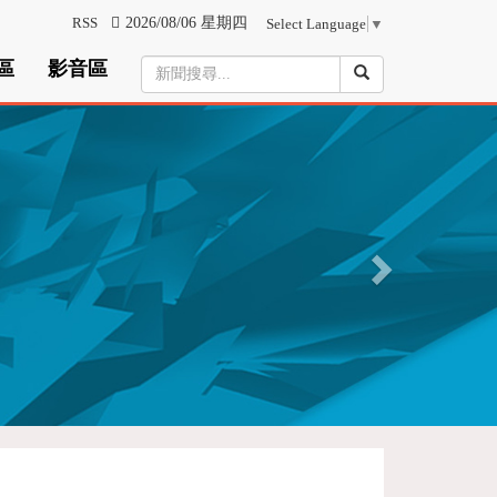
RSS
2026/08/06 星期四
Select Language
▼
區
影音區
N
e
x
t