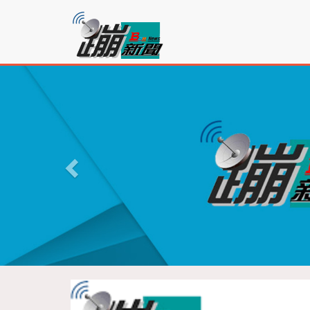
蹦
新
聞
P
r
e
v
i
o
u
s