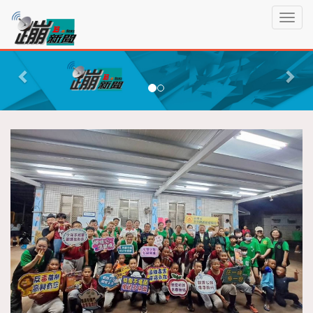
蹦
T
新
o
聞
g
P
N
g
r
e
l
e
x
e
n
v
t
a
i
v
o
i
g
u
a
s
t
i
o
n