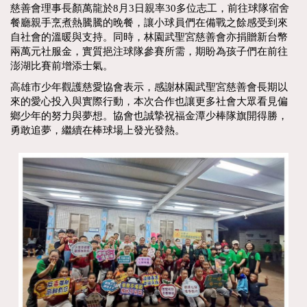
慈善會理事長顏萬龍於8月3日親率30多位志工，前往球隊宿舍
餐廳親手烹煮熱騰騰的晚餐，讓小球員們在備戰之餘感受到來
自社會的溫暖與支持。同時，林園武聖宮慈善會亦捐贈新台幣
兩萬元社服金，實質挹注球隊參賽所需，期盼為孩子們在前往
澎湖比賽前增添士氣。
高雄市少年觀護慈愛協會表示，感謝林園武聖宮慈善會長期以
來的愛心投入與實際行動，本次合作也讓更多社會大眾看見偏
鄉少年的努力與夢想。協會也誠摯祝福金潭少棒隊旗開得勝，
勇敢追夢，繼續在棒球場上發光發熱。