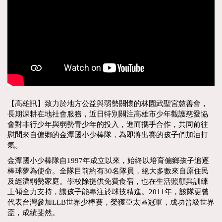
【高雄訊】致力於地方公益與弱勢關懷的林園武聖宮慈善會，
長期深耕在地社會服務，近日特別關注高雄市少年觀護慈愛協
會對非行少年與弱勢青少年的投入，進而攜手合作，共同前往
慰問來自偏鄉的金潭國小少棒隊，為即將出賽的孩子們加油打
氣。
金潭國小少棒隊自1997年成立以來，始終以培育偏鄉孩子追逐
棒球夢為使命。全隊目前約有30名隊員，絕大多數來自原住民
及經濟弱勢家庭。學校除提供免費食宿，也在生活照顧與訓練
上傾全力支持，讓孩子能專注於球技精進。2011年，該隊更曾
代表台灣參加LLB世界少棒賽，榮獲亞太區冠軍，成功晉級世界
盃，成績斐然。