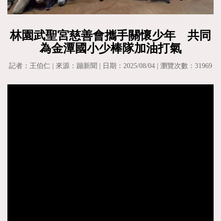
林園武聖宮慈善會攜手關懷少年 共同
為金潭國小少棒隊加油打氣
記者：王伯仁 | 來源：蹦新聞 | 日期：2025/08/04 | 瀏覽次數：31969