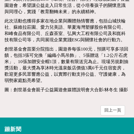
園遊會，希望讓公益走入日常生活，從小培養孩子的關懷意識
與同理心，實踐「教育翻轉未來」的永續精神。
此次活動也獲得多家在地企業與團體熱情響應，包括山城扶輪
社、蘇維拉莊園、愛力兒美語、華夏海灣塑膠股份有限公司、
和峰食品有限公司、丘森茶室、弘興大工程有限公司及和崑科
技有限公司等，共同展現企業實踐ESG與關懷社會的行動力。
創世基金會苗栗分院指出，園遊券每張100元，預購可享多項回
饋，包括3張可兌換「編織小馬吊飾」、5張贈送「1.2公斤石虎
米」、10張加贈安全帽1頂，數量有限送完為止。現場另規劃抽
獎活動，最大獎為享沐時光溫泉飯店價值3萬6千元住宿套房，
歡迎更多民眾響應公益，以實際行動支持公益、守護健康，為
弱勢家庭點亮希望。
圖：創世基金會親子公益園遊會媒體說明會大合影/林冬生 攝影
回上一頁
蹦新聞