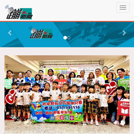
蹦
T
新
o
聞
g
P
N
g
r
e
l
e
x
e
n
v
t
a
i
v
o
i
g
u
a
s
t
i
o
n