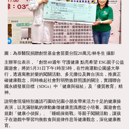
圖：為恭醫院捐贈創世基金會苗栗分院20萬元/林冬生 攝影
主辦單位表示，「創世40週年 守護健康 點亮希望 ESG親子公益
園遊會」將於5月31日下午1時至5時，在竹南運動公園盛大舉
行，透過寓教於樂的闖關活動、多元攤位及舞台演出，推廣正
確健康觀念，同時喚起社會對弱勢族群照護的關注，實踐聯合
國永續發展目標（SDGs）中「健康與福祉」及「優質教育」精
神。
說明會現場特別邀請巧園幼兒園小朋友帶來活力十足的健康操
表演，以充滿朝氣的律動象徵健康意識應從小培養。園遊會也
規劃「健康小偵探」、「睡眠保衛戰」等親子闖關活動，讓孩
子在遊戲中學習均衡飲食與規律作息等健康觀念，深化健康教
育。