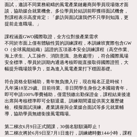
面試，邀請不同業務範疇的風電產業鏈廠商與學員現場徵才面
談，協助媒合就業機會。多位學員於結訓前即獲得面試機會，
對課程表示高度肯定：「參訪與面試讓我們不只學到知識，更
提前走進職場。」
課程涵蓋GWO國際取證，全方位對接產業需求
不同於市面上僅有體驗性質的訓練課程，本訓練班實際包含GW
O（全球風能組織）認證的五項基本安全訓練課程（高空作業、
海上求生、人工操作、消防意識、急救處理），符合國際風場
安全標準，學員於訓期內通過考核即能直接取得國際證照，大
幅提升職場競爭力，並為進入風電產業打下穩固基礎。
符合資格全額補助，青年無負擔入行，現在報名正是時候！
凡年滿18至29歲、目前待業、非日間學生身份之本國籍青年，
即可申請100%學費補助，僅需預繳出勤保證金，課程結束後達
出席與考核標準即可全額退還。訓練期間還提供英文履歷健
檢、模擬面試演練、產業講座與企業媒合面試等多元就業輔
導，協助學員無縫銜接風電職場。
第二梯次6月9日正式開課，30個名額額滿即止！
第二梯次將於6月9日至7月1日進行，訓練總時數144小時，課程