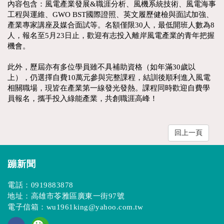
內容包含：風電產業發展&職涯分析、風機系統技術、風電海事
工程與運維、GWO BST國際證照、英文履歷健檢與面試加強、
產業專家講座及媒合面試等。名額僅限30人，最低開班人數為8
人，報名至5月23日止，歡迎有志投入離岸風電產業的青年把握
機會。
此外，歷屆亦有多位學員雖不具補助資格（如年滿30歲以
上），仍選擇自費10萬元參與完整課程，結訓後順利進入風電
相關職場，現皆在產業第一線發光發熱。課程同時歡迎自費學
員報名，攜手投入綠能產業，共創職涯高峰！
回上一頁
蹦新聞
電話：
0919883878
地址：高雄市苓雅區廣東一街97號
電子信箱：
wu1961king@yahoo.com.tw