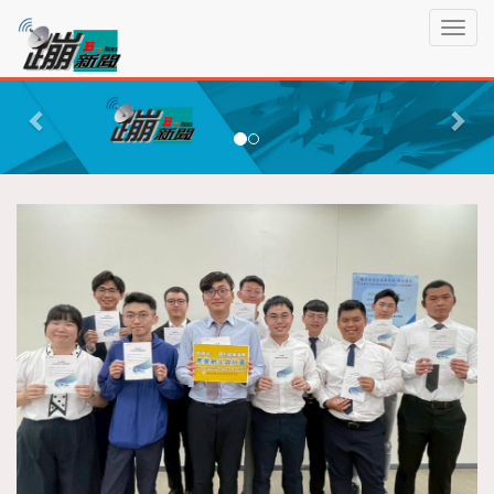
蹦
T
新
o
聞
g
P
N
g
r
e
l
e
x
e
n
v
t
a
i
v
o
i
g
u
a
s
t
i
o
n