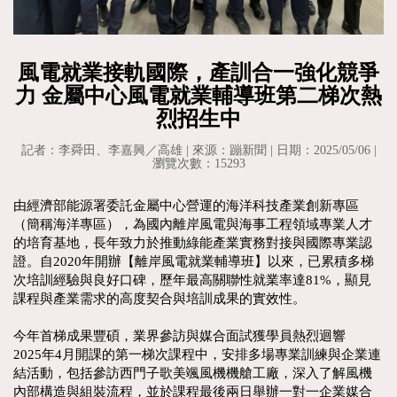
風電就業接軌國際，產訓合一強化競爭
力 金屬中心風電就業輔導班第二梯次熱
烈招生中
記者：李舜田、李嘉興／高雄 | 來源：蹦新聞 | 日期：2025/05/06 |
瀏覽次數：15293
由經濟部能源署委託金屬中心營運的海洋科技產業創新專區
（簡稱海洋專區），為國內離岸風電與海事工程領域專業人才
的培育基地，長年致力於推動綠能產業實務對接與國際專業認
證。自2020年開辦【離岸風電就業輔導班】以來，已累積多梯
次培訓經驗與良好口碑，歷年最高關聯性就業率達81%，顯見
課程與產業需求的高度契合與培訓成果的實效性。
今年首梯成果豐碩，業界參訪與媒合面試獲學員熱烈迴響
2025年4月開課的第一梯次課程中，安排多場專業訓練與企業連
結活動，包括參訪西門子歌美颯風機機艙工廠，深入了解風機
內部構造與組裝流程，並於課程最後兩日舉辦一對一企業媒合