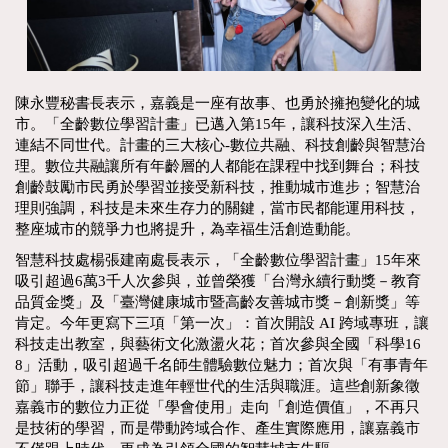
陳永豐秘書長表示，嘉義是一座有故事、也勇於擁抱變化的城
市。「全齡數位學習計畫」已邁入第15年，讓科技深入生活、
連結不同世代。計畫的三大核心-數位共融、科技創齡與智慧治
理。數位共融讓所有年齡層的人都能在課程中找到舞台；科技
創齡鼓勵市民勇於學習並接受新科技，推動城市進步；智慧治
理則強調，科技是未來生存力的關鍵，當市民都能運用科技，
整座城市的競爭力也將提升，為幸福生活創造動能。
智慧科技處楊張建南處長表示，「全齡數位學習計畫」15年來
吸引超過6萬3千人次參與，並曾榮獲「台灣永續行動獎－教育
品質金獎」及「臺灣健康城市暨高齡友善城市獎－創新獎」等
肯定。今年更寫下三項「第一次」：首次開設 AI 跨域專班，讓
科技走出教室，與藝術文化激盪火花；首次參與全國「科學16
8」活動，吸引超過千名師生體驗數位魅力；首次與「有事青年
節」聯手，讓科技走進年輕世代的生活與職涯。這些創新象徵
嘉義市的數位力正從「學會使用」走向「創造價值」，不再只
是技術的學習，而是帶動跨域合作、產生實際應用，讓嘉義市