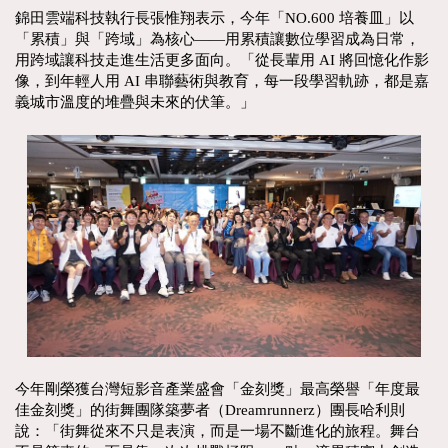
錦田雲端科技執行長張惟翔表示，今年「NO.600 培養皿」以
「累積」與「跨域」為核心——用累積讓數位學習成為日常，
用跨域讓科技走進生活更多面向。「從長輩用 AI 將回憶化作影
像，到年輕人用 AI 串聯藝術與教育，每一段學習軌跡，都是嘉
義城市溫度的堆疊與未來的伏筆。」
今年剛榮獲台灣短影音產業盛會「金刻獎」最高榮譽「年度最
佳金刻獎」的街舞團隊築夢者（Dreamrunnerz）團長哈利則
說：「街舞從來不只是表演，而是一場不斷進化的旅程。舞台