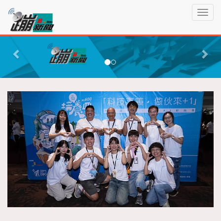
蹦
T
新
o
聞
g
P
N
g
r
e
l
e
x
e
n
v
t
a
i
v
o
i
g
u
a
s
t
i
o
n