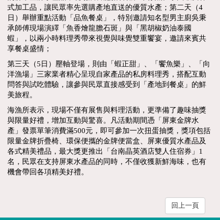
式加工品，讓民眾率先選購產地直送的優質水產；第二天（4
日）舉辦重點活動「品魚餐桌」，特別邀請知名型男主廚吳秉
承師傅現場演繹「魚香燴龍膽石斑」與「黑胡椒奶油泰國
蝦」，以兩小時料理秀帶來視覺與味覺雙重饗宴，邀請來賓共
享餐桌盛情；
第三天（5日）壓軸登場，則由「蝦正甜」、「饗魚樂」、「向
洋漁場」三家業者精心呈現自家產品的私房料理秀，搭配互動
問答與試吃體驗，讓參與民眾直接感受到「產地到餐桌」的鮮
美旅程。
海漁所表示，現場不僅有展售與料理活動，更準備了趣味抽獎
與限量好禮，增加互動與驚喜。凡活動期間憑「屏東金牌水
產」發票單筆消費滿500元，即可參加一次扭蛋抽獎，獎項包括
限量金牌折疊椅、環保便攜的金牌便當盒、屏東優質水產品及
各式精美禮品，最大獎更推出「台南晶英酒店雙人住宿券」1
名，民眾在支持屏東水產品的同時，不僅收獲新鮮海味，也有
機會帶回各項精美好禮。
回上一頁