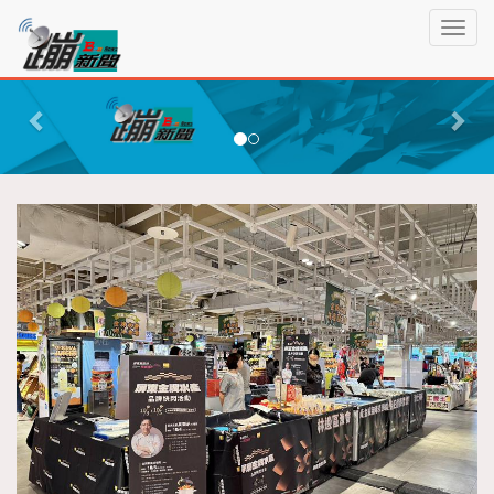
蹦
T
新
o
聞
g
P
N
g
r
e
l
e
x
e
n
v
t
a
i
v
o
i
g
u
a
s
t
i
o
n