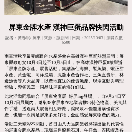
屏東金牌水產 漢神巨蛋品牌快閃活動
記者：黃春眠/ 屏東 | 來源：蹦新聞 | 日期：2025/10/03 | 瀏覽次數：
6588
南臺灣秋季最受矚目的水產盛會在高雄漢神巨蛋熱烈展開！屏
東縣政府於10月3日起至10月5日止，在高雄漢神巨蛋8樓舉辦
「屏東金牌水產」展售活動，集結漁仕海鮮、饗魚樂、蝦正甜
水產、黃金蝦、向洋漁場、鳳龍水產合作社、三魚直賣所、林
邊漁會等八大品牌，以產地直送的優質漁產、現場互動與料理
體驗，帶領民眾一同品味屏東的海洋鮮味。
此次活動同場結合「屏東物產展–好屏ing登場」，自9月24日至
10月7日展期內，邀集38家屏東在地業者推出特色物產、美食與
伴手禮，透過兩大展會相互呼應，讓民眾不僅能選購優質水
產，也能一次購足屏東多元好物，全面感受屏東物產的魅力。
活動三天精彩不間斷，首日由八大品牌業者將端出最具代表性
的屏東金牌水產品，現場展售龍膽石斑、午仔魚、泰國蝦及各