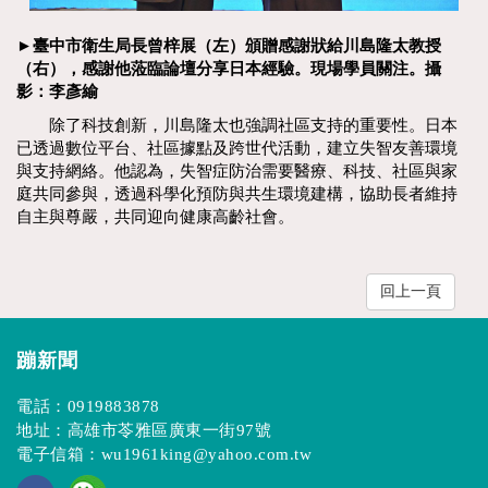
►臺中市衛生局長曾梓展（左）頒贈感謝狀給川島隆太教授
（右），感謝他蒞臨論壇分享日本經驗。現場學員關注。攝
影：李彥緰
除了科技創新，川島隆太也強調社區支持的重要性。日本
已透過數位平台、社區據點及跨世代活動，建立失智友善環境
與支持網絡。他認為，失智症防治需要醫療、科技、社區與家
庭共同參與，透過科學化預防與共生環境建構，協助長者維持
自主與尊嚴，共同迎向健康高齡社會。
回上一頁
蹦新聞
電話：
0919883878
地址：高雄市苓雅區廣東一街97號
電子信箱：
wu1961king@yahoo.com.tw