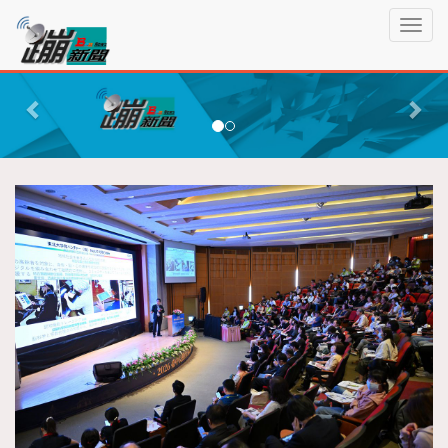
蹦
T
新
o
聞
g
P
N
g
r
e
l
e
x
e
n
v
t
a
i
v
o
i
g
u
a
s
t
i
o
n