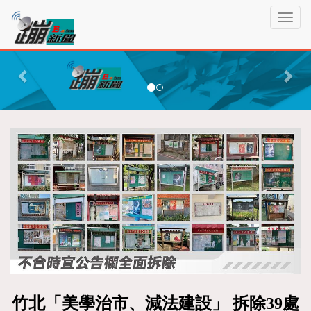
蹦
T
新
o
聞
g
P
N
g
r
e
l
e
x
e
n
v
t
a
i
v
o
i
g
u
a
s
t
i
o
n
竹北「美學治市、減法建設」 拆除39處