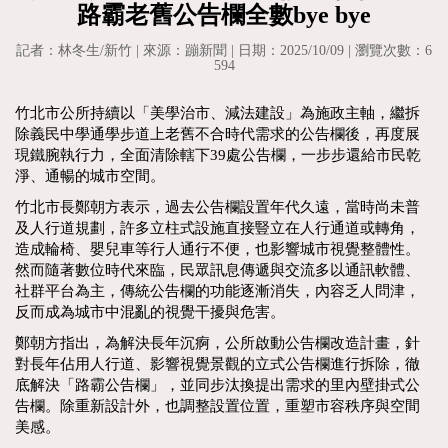
路霸老舊公告欄全數bye bye
記者：林冬生/新竹 | 來源：蹦新聞 | 日期：2025/10/09 | 瀏覽次數：6
594
竹北市公所持續以「美學治市、減法建設」為施政主軸，繼拆
除義民中學通學步道上老舊不合時代需求的公告欄後，再度展
現鐵腕執行力，全面清除轄下39處公告欄，一步步還給市民乾
淨、通暢的城市空間。
竹北市長鄭朝方表示，過去公告欄設置年代久遠，當時尚未普
及人行道規劃，許多立柱式設施直接豎立在人行通道或轉角，
造成輪椅、嬰兒車等行人通行不便，也影響城市視覺整體性。
然而隨著數位時代來臨，民眾訊息傳遞與交流多以通訊軟體、
社群平台為主，傳統公告欄的功能逐漸消失，內容乏人問津，
反而成為城市中混亂的視覺干擾與危害。
鄭朝方指出，為解決長年沉痾，公所啟動公告欄改造計畫，針
對長年佔用人行道、影響視覺景觀的立式公告欄進行拆除，徹
底解決「路霸公告欄」，並同步汰換提出需求的里內壁掛式公
告欄。除重新設計外，也調整設置位置，重塑市容秩序與空間
美感。