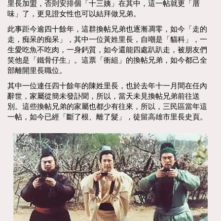
里長加盟，否則安排個「十三姨」在其中，這一帖就更「厝
味」了，更見證女性也可以結拜做兄弟。
此事距今逾四十餘年，這群換帖兄弟也逐漸凋零，如今「走的
走，痴呆的痴呆」，其中一位黃姓里長，自嘲是「貓科」，一
生愛吃魚不吃肉，一身鈣質，如今還能四處趴趴走，被朋友們
笑他是「鐵骨仔生」。這票「衝組」的換帖兄弟，如今都己全
部離開里長職位。
其中一位連任四十餘年的陳姓里長，也於去年十一月間在任內
辭世，家屬從簡未發訃聞，所以，當天未見換帖兄弟前往送
別。這些換帖兄弟的家屬也都少有往來，所以，三民區當年這
一帖，如今已經「斷了根、離了髮」，徒留高雄市里長史頁。