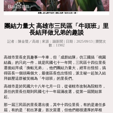
團結力量大 高雄市三民區「牛頭班」里
長結拜做兄弟的趣談
記者：陳金聲／高雄 | 來源：蹦新聞 | 日期：2025/09/13 | 瀏覽次
數：11902
高雄市里長史頁趣事一牛車，但「成群結隊」仿三國搞「桃園
結義」的只此一件，就是民國七十一年間，三民區十四位里長
選後結拜成「換帖兄弟」，他們團結力量大，經常出怪招，搞
得區長一個頭兩個大，最後區長也出怪招，派主秘一起加入結
拜鎮壓這群被笑稱為「牛頭班」的里長們。
高雄市是於民國六十八年七月一日，從省轄市改制為院轄市，
原任的里長任期到民國七十一年屆滿改選，從第一屆開始算
起。
那一屆三民區的里長選出後，其中十四位里長，有的是連任多
屆，有的是「初出茅蘆」首次當選，但他們都很濃厚的草根