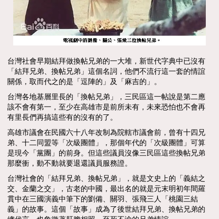
台灣社會早期結拜做換帖兄弟的一大堆，新世代字典中已沒有
「結拜兄弟、換帖兄弟」這個名詞，他們不流行這一套的情誼
關係，取而代之的是「逗陣的」及「麻吉的」。
台灣各地基層里長的「換帖兄弟」，三民區這一帖說是第二應
該不會有第一，至少在高雄市是前所未有，未來恐怕也不會再
有里長們再搞這些有的沒有的了。
高雄市議會在民國六十八年改制為院轄市議會前，曾有十四兄
弟、十二同盟等「次級團體」，那個年代的「次級團體」可算
是現今「黨團」的前身。但這些議員沒像三民區這些換帖兄弟
那麼衝，動不動就要退還議員服務證。
台灣社會的「結拜兄弟、換帖兄弟」，就是文史上的「義結之
交、金蘭之交」，古老的中國，最出名的就是元末明初年間羅
貫中在三國演義中筆下的劉備、關羽、張飛三人「桃園三結
義」的故事。這個「故事」成為了後世結拜兄弟、換帖兄弟的