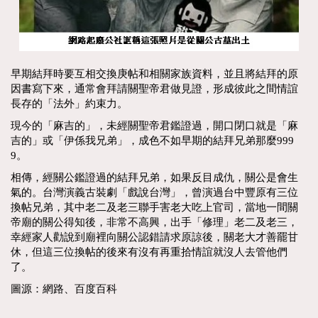
早期結拜時要互相交換庚帖和相關家族資料，並且將結拜的原
因書寫下來，通常會拜請關聖帝君做見證，形成彼此之間情誼
長存的「法外」約束力。
現今的「麻吉的」，未經關聖帝君鑑證過，開口閉口就是「麻
吉的」或「伊係我兄弟」，成色不如早期的結拜兄弟那麼999
9。
相傳，經關公鑑證過的結拜兄弟，如果反目成仇，關公是會生
氣的。台灣演義古裝劇「戲說台灣」，曾演過台中豐原有三位
換帖兄弟，其中老二及老三聯手害老大吃上官司，當地一間關
帝廟的關公得知後，非常不高興，出手「修理」老二及老三，
幸經家人勸說到廟裡向關公認錯請求原諒後，關老大才善罷甘
休，但這三位換帖的後來有沒有再重拾情誼就沒人去管他們
了。
圖源：網路、百度百科