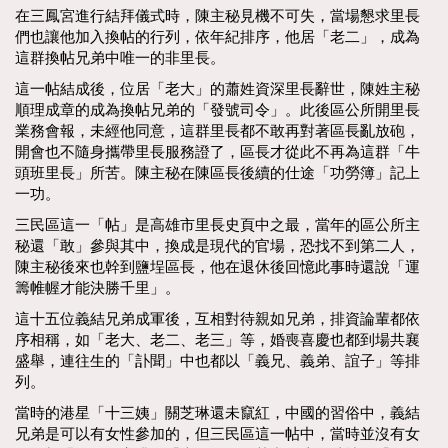
在三鳳宮進行結拜儀式時，陳主秘見機不可失，當場懇求里長
們也讓他加入換帖的行列，依年紀排序，他居「老二」，成為
這群換帖兄弟中唯一的非里長。
這一帖結成後，位居「老大」的蕭姓資深里長辭世，陳姓主秘
順理成章的成為換帖兄弟的「發號司令」。此後區公所開里長
業務會報，未經他同意，這群里長都不敢再對著區長亂放砲，
開會也不隨身攜帶里長服務證了，區長才從此不再為這群「牛
頭班里長」所苦。陳主秘在陳區長後續的仕途「功勞簿」記上
一功。
三民區這一「帖」是高雄市里長史頁中之最，當年的區公所主
秘還「敢」參與其中，換成是現代的官場，恐找不到第二人，
陳主秘後來也幹到鹽埕區長，他在退休後回憶此事時還說「運
籌帷幄才能決勝千里」。
這十五位義結兄弟成軍後，互相對待親如兄弟，排資論輩都依
序相稱，如「老大、老二、老三」等，婚喪喜慶也都到場共襄
盛舉，連往生的「訃聞」中也都以「義兄、義弟、誼子」等排
列。
當時的港星「十三姨」關芝琳還未竄紅，中國的習俗中，義結
兄弟是可以有女性參加的，但三民區這一帖中，當時並沒有女