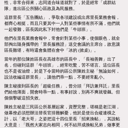
性，非常合得來，志同道合味道就對了，於是經常「成群結
隊」進出區公所關心區政及為民服務。
這群里長「五告團結」，爭取各項建設或出席里長業務會報，
都齊心相挺，而且只要其中一人對某些事情有所不滿，他們就
一起發難，區長因此私下封他們是「牛頭班」。
他們在里長業務會報中，常會針對某些小事，使個眼色，就全
部掏出隨身攜帶的「里長服務證」送交會議的主席台，故意讓
區長難堪，有時還會集體在會中「冰的 (掀桌)」。
當年的那位陳姓區長在高雄市的區長中，「長袖善舞」出了
名，但碰到這群「牛頭班」，經常吃鱉，苦不堪言。這位區長
也不是省油燈，於是下令當時的區公所陳姓主秘「無論如何，
設法收編這群里長」，讓他們乖一點，不要經常亂小。
陳主秘接到區長的「超級任務」，曾分頭「拜訪兼拜託」里長
們給他薄面，開會時乖一點，有事好說，別再不爽就發飆。但
個個擊破這招失效。
陳姓主秘是三民區公所基層起家，資歷完整，堪稱是老江湖，
做幕僚必須想辦法替長官排難解憂，他於是使出合縱連橫之
計，以「老大哥」之姿把這十四位里長「招來換帖」，其說帖
大意是：「既然大家志向相同，何不結拜成換帖兄弟，做事更