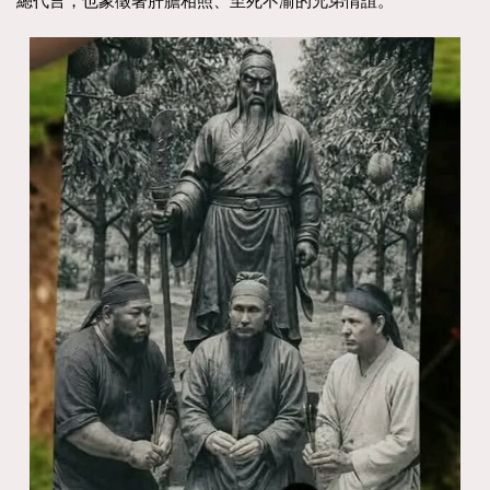
總代言，也象徵著肝膽相照、至死不渝的兄弟情誼。