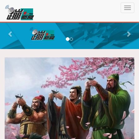
蹦
T
新
o
聞
g
P
N
g
r
e
l
e
x
e
n
v
t
a
i
v
o
i
g
u
a
s
t
i
o
n