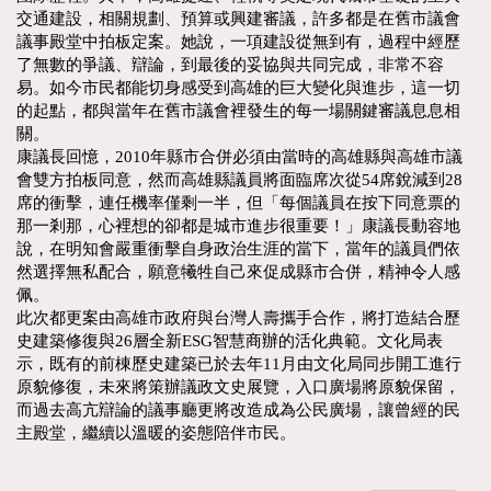
交通建設，相關規劃、預算或興建審議，許多都是在舊市議會
議事殿堂中拍板定案。她說，一項建設從無到有，過程中經歷
了無數的爭議、辯論，到最後的妥協與共同完成，非常不容
易。如今市民都能切身感受到高雄的巨大變化與進步，這一切
的起點，都與當年在舊市議會裡發生的每一場關鍵審議息息相
關。
康議長回憶，2010年縣市合併必須由當時的高雄縣與高雄市議
會雙方拍板同意，然而高雄縣議員將面臨席次從54席銳減到28
席的衝擊，連任機率僅剩一半，但「每個議員在按下同意票的
那一剎那，心裡想的卻都是城市進步很重要！」康議長動容地
說，在明知會嚴重衝擊自身政治生涯的當下，當年的議員們依
然選擇無私配合，願意犧牲自己來促成縣市合併，精神令人感
佩。
此次都更案由高雄市政府與台灣人壽攜手合作，將打造結合歷
史建築修復與26層全新ESG智慧商辦的活化典範。文化局表
示，既有的前棟歷史建築已於去年11月由文化局同步開工進行
原貌修復，未來將策辦議政文史展覽，入口廣場將原貌保留，
而過去高亢辯論的議事廳更將改造成為公民廣場，讓曾經的民
主殿堂，繼續以溫暖的姿態陪伴市民。