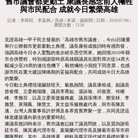
舊市議會都更動土 康議長感念前人犧牲
與市民配合 成就今日繁榮高雄
記者：李舜田、李嘉興／高雄 | 來源：蹦新聞 | 日期：2026/07/06 |
瀏覽次數：5130
見證高雄一甲子民主發展的「高雄市舊市議會」，今(6)日隆重
舉行公辦都市更新案動土典禮。議長康裕成致詞時有感而發，
強調高雄今日令人驚豔的進步絕非憑空而來。她回憶2010年縣
市合併歷程，特別感謝當時原高雄縣議員在面對席次從54席大
幅減少至28席的連任危機下，毅然犧牲小我投下同意票，也感
謝市民在重大建設陣痛期的妥協與配合，共同成就今日大高雄
的繁榮。
今日動土典禮現場鑼鼓喧天、氣氛熱鬧。議長康裕成、副議長
曾俊傑、立委賴瑞隆、議員李喬如、湯詠瑜、邱俊憲、何權
峰、李雅芬，以及立委黃捷服務處、議員張博洋、鄭安秝、李
雅慧、黃飛鳳、陳慧文、黃文益等服務處代表，與市長陳其
邁、台灣人壽董事長許舒博及各界貴賓齊聚一堂，共同見證這
棟老建築邁向新生的重要時刻。
康議長致詞時表示，舊市議會記錄了議員問政，以及質詢謝長
廷市長、陳其邁代理市長、葉菊蘭代理市長及陳菊市長等市府
團隊歷程。其中，高雄捷運、輕軌等奠定現代城市基礎的重大