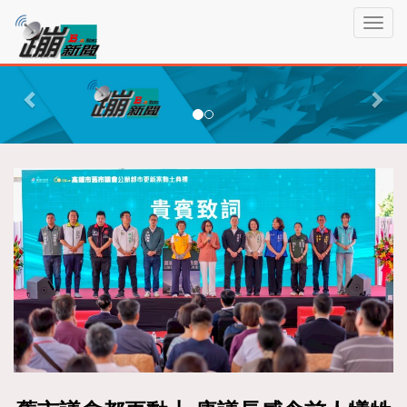
蹦
T
新
o
聞
g
P
N
g
r
e
l
e
x
e
n
v
t
a
i
v
o
i
g
u
a
s
t
i
o
n