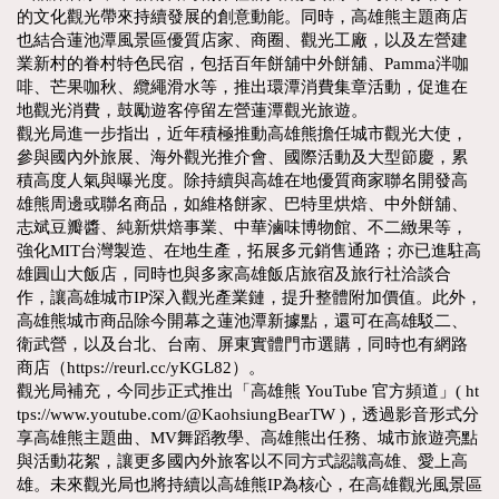
的文化觀光帶來持續發展的創意動能。同時，高雄熊主題商店
也結合蓮池潭風景區優質店家、商圈、觀光工廠，以及左營建
業新村的眷村特色民宿，包括百年餅舖中外餅舖、Pamma泮咖
啡、芒果咖秋、纜繩滑水等，推出環潭消費集章活動，促進在
地觀光消費，鼓勵遊客停留左營蓮潭觀光旅遊。
觀光局進一步指出，近年積極推動高雄熊擔任城市觀光大使，
參與國內外旅展、海外觀光推介會、國際活動及大型節慶，累
積高度人氣與曝光度。除持續與高雄在地優質商家聯名開發高
雄熊周邊或聯名商品，如維格餅家、巴特里烘焙、中外餅舖、
志斌豆瓣醬、純新烘焙事業、中華滷味博物館、不二緻果等，
強化MIT台灣製造、在地生產，拓展多元銷售通路；亦已進駐高
雄圓山大飯店，同時也與多家高雄飯店旅宿及旅行社洽談合
作，讓高雄城市IP深入觀光產業鏈，提升整體附加價值。此外，
高雄熊城市商品除今開幕之蓮池潭新據點，還可在高雄駁二、
衛武營，以及台北、台南、屏東實體門市選購，同時也有網路
商店（https://reurl.cc/yKGL82）。
觀光局補充，今同步正式推出「高雄熊 YouTube 官方頻道」( ht
tps://www.youtube.com/@KaohsiungBearTW )，透過影音形式分
享高雄熊主題曲、MV舞蹈教學、高雄熊出任務、城市旅遊亮點
與活動花絮，讓更多國內外旅客以不同方式認識高雄、愛上高
雄。未來觀光局也將持續以高雄熊IP為核心，在高雄觀光風景區