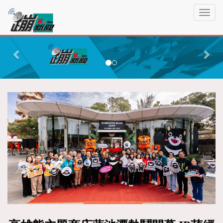
蹦
T
新
o
聞
g
P
N
g
r
e
l
e
x
e
n
v
t
a
i
v
o
i
g
u
a
s
t
i
o
n