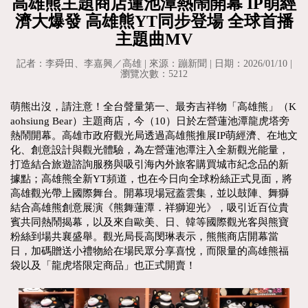
高雄熊主題商店蓮池潭熱鬧開幕 IP萌經
濟大爆發 高雄熊YT同步登場 全球首播
主題曲MV
記者：李舜田、李嘉興／高雄 | 來源：蹦新聞 | 日期：2026/01/10 |
瀏覽次數：5212
萌熊出沒，請注意！全台聲量第一、最夯吉祥物「高雄熊」（K
aohsiung Bear）主題商店，今（10）日於左營蓮池潭龍虎塔旁
熱鬧開幕。高雄市政府觀光局透過高雄熊推展IP萌經濟、在地文
化、創意設計與觀光體驗，為左營蓮池潭注入全新觀光能量，
打造結合旅遊諮詢服務與吸引海內外旅客購買城市紀念品的新
據點；高雄熊全新YT頻道，也在今日向全球粉絲正式見面，將
高雄觀光帶上國際舞台。開幕現場冠蓋雲集，並以鼓陣、舞獅
結合高雄熊創意展演《熊舞蓮潭．祥獅迎光》，吸引近百位貴
賓共同熱鬧揭幕，以及來自歐美、日、韓等國際觀光客與熊寶
粉絲到場共襄盛舉。觀光局長高閔琳表示，熊熊商店開幕當
日，加碼贈送小禮物給在場民眾分享喜悅，而限量的高雄熊福
袋以及「龍虎塔限定商品」也正式開賣！