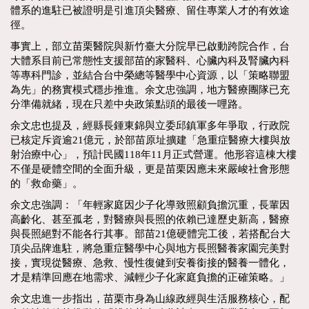
體系的進駐已被證明是引進頂尖醫療、留住專業人才的有效途
徑。
事實上，部立苗栗醫院與新竹臺大分院早已啟動跨院合作，台
大體系目前已常態性支援部苗的家醫科、心臟內科及腎臟內科
等專科門診，並結合台中榮總等醫學中心資源，以「策略聯盟
為先」的務實模式穩步推進。余文忠強調，地方醫療團隊已充
分準備就緒，現在只差中央政策點頭的最後一哩路。
余文忠也提及，經縣長鍾東錦與立委邱鎮軍多年爭取，行政院
已核定斥資逾21億元，於部苗原址擴建「急重症醫療大樓與放
射治療中心」，預計民國118年11月正式營運。他形容這棟大樓
不僅是硬體空間的全面升級，更是苗栗因應未來嚴峻社會形態
的「救命藥」。
余文忠強調：「年輕家庭因少子化導致照顧負擔沉重，長輩因
高齡化、甚至孤老，對醫療與長照的依賴已達歷史新高，醫療
與長照絕對不能各行其事。部苗21億硬體完工後，若搭配台大
頂尖品牌進駐，將急重症醫學中心與地方長照醫養家園完美對
接，實現從醫療、急救、慢性復健到安養銜接的醫養一體化，
才是精準回應在地需求、減輕少子化家庭負擔的正確策略。」
余文忠進一步指出，苗栗市身為山線政經與生活服務核心，配