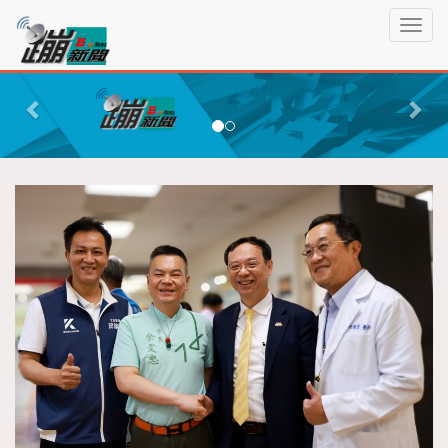
蹦
T
新
o
聞
g
P
N
g
r
e
l
e
x
e
n
v
t
a
i
v
o
i
g
u
a
s
t
i
o
n