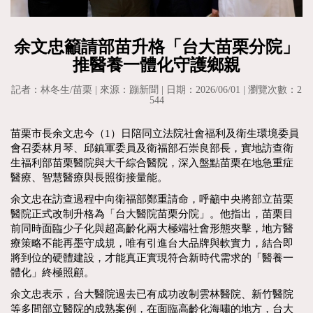
余文忠籲請部苗升格「台大苗栗分院」
推醫養一體化守護鄉親
記者：林冬生/苗栗 | 來源：蹦新聞 | 日期：2026/06/01 | 瀏覽次數：2
544
苗栗市長余文忠今（1）日陪同立法院社會福利及衛生環境委員
會召委林月琴、邱鎮軍委員及衛福部石崇良部長，實地訪查衛
生福利部苗栗醫院與大千綜合醫院，深入盤點苗栗在地急重症
醫療、智慧醫療與長照銜接量能。
余文忠在訪查過程中向衛福部鄭重請命，呼籲中央將部立苗栗
醫院正式改制升格為「台大醫院苗栗分院」。他指出，苗栗目
前同時面臨少子化與超高齡化兩大極端社會形態夾擊，地方醫
療策略不能再墨守成規，唯有引進台大品牌與軟實力，結合即
將到位的硬體建設，才能真正實現符合新時代需求的「醫養一
體化」終極照顧。
余文忠表示，台大醫院過去已有成功改制雲林醫院、新竹醫院
等多間部立醫院的成熟案例，在面臨高齡化海嘯的地方，台大