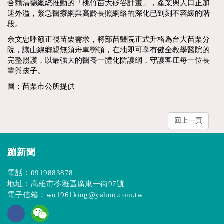
合賴清德總統推動的「桃竹苗大矽谷計畫」，產業與人口正加
速外溢，緊急醫療網與高齡長照網絡的深化已到刻不容緩的階
段。
余文忠呼籲正視苗栗需求，將部苗醫院正式升格為台大苗栗分
院，讓山線鄉親無須舟車勞頓，在地即可享有健全教學醫院的
完整照護，以最強大的醫養一體化防護網，守護客庄每一位長
輩與孩子。
圖：苗栗市公所提供
回上一頁
蹦新聞
電話：
0919883878
地址：高雄市苓雅區廣東一街97號
電子信箱：
wu1961king@yahoo.com.tw