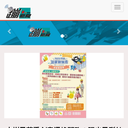
蹦
T
新
o
聞
g
P
N
g
r
e
l
e
x
e
n
v
t
a
i
v
o
i
g
u
a
s
t
i
o
n