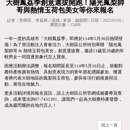
大樹鳳荔季創意選拔開跑！陽光鳳梨帥
哥與熱情玉荷包美女等你來報名
記者：李舜田、李嘉興／高雄 | 來源：蹦新聞 | 日期：2025/05/05 |
瀏覽次數：15498
一年一度的高雄市「大樹鳳荔季」即將於114年5月30日熱鬧登
場！為了替活動注入青春活力，大樹區公所特別舉辦「陽光鳳
梨帥哥 & 熱情玉荷包美女」創意選拔賽，邀請13歲至28歲的年
輕男女一同競逐形象代言人寶座。
因應活動辦法調整，報名期間延長至114年5月16日止，鼓勵對
農特產推廣有熱情、具創意表現力的青年朋友踴躍參加。獲選
者將代表大樹地區的鳳梨與玉荷包，參與各項行銷推廣與活
動，展現在地魅力。
更多活動詳情與報名資訊，請上大樹區公所官網或臉書專頁查
詢，或來電洽詢07-7431391。讓我們一起為大樹農特產發聲，
成為最閃耀的在地代言人！
回上一頁