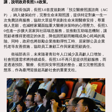
講，說明政府長照3.0政策。
石部長強調，長照3.0首度規劃將「預立醫療照護諮商（AC
P）」納入健保給付，完整生命末期照護，提供特定對象一生一
次免費諮商服務，協助大眾提早規劃生命末期醫療安排，尊重
個人意願，也減輕家屬面臨重大醫療決策時的心理壓力。長照3.
0也進一步擴大居家與社區喘息服務，並推動互助喘息機制，讓
照顧者獲得更穩定的休息，降低因照顧而離職或身心耗竭的風
險。同時，政府也將鼓勵企業推動彈性工時、居家辦公及企業
托老等友善措施，協助員工兼顧工作與家庭照顧責任。
衛福部表示，未來隨著青壯年人口減少及高齡人口增加，
社會照護需求將持續成長。長照3.0不再只是提供照顧服務，而
是透過預防、醫療、長照與安寧照護的整合，建立完整照護生
態系，作為臺灣迎接超高齡社會的重要支柱。