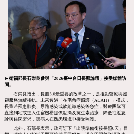
►衛福部長石崇良參與「2026臺中台日長照論壇」接受媒體訪
問。
石崇良指出，長照3.0最重要的改革之一，是推動醫療與照
顧服務無縫接軌。未來透過「在宅急症照護（ACAH）」模式，
長輩若罹患肺炎、尿路感染或軟組織感染等急症，醫療團隊可
直接到宅或進入住宿機構提供點滴及抗生素治療，降低往返急
診與住院需求，讓病人在熟悉環境中接受照護。
此外，石部長表示，政府訂下「出院準備銜接長照0天」目