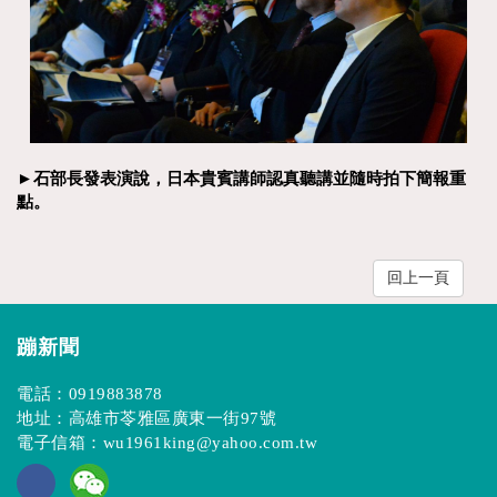
►石部長發表演說，日本貴賓講師認真聽講並隨時拍下簡報重
點。
回上一頁
蹦新聞
電話：
0919883878
地址：高雄市苓雅區廣東一街97號
電子信箱：
wu1961king@yahoo.com.tw