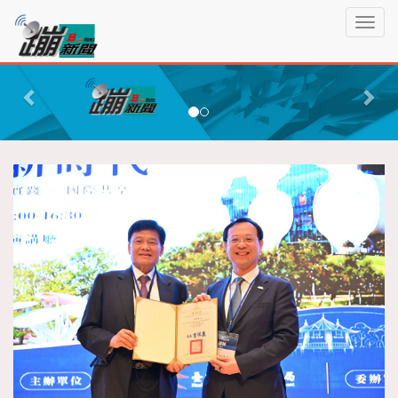
蹦
T
新
o
聞
g
P
N
g
r
e
l
e
x
e
n
v
t
a
i
v
o
i
g
u
a
s
t
i
o
n