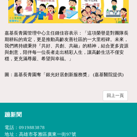
嘉基長青園管理中心主任鍾佳容表示：「這項榮譽是對團隊長
期耕耘的肯定，更是推動高齡友善社區的一大里程碑。未來，
我們將持續秉持『共好、共創、共融』的精神，結合更多資源
與創意，陪伴每一位長者走出精彩人生，讓高齡生活不僅安
穩，更充滿尊嚴、希望與幸福。」
圖：嘉基長青園奪「銀光好居創新服務獎」 (嘉基醫院提供)
回上一頁
蹦新聞
電話：
0919883878
地址：高雄市苓雅區廣東一街97號