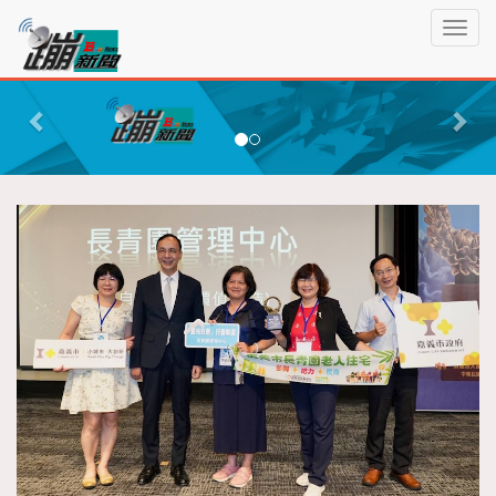
蹦
T
新
o
聞
g
P
N
g
r
e
l
e
x
e
n
v
t
a
i
v
o
i
g
u
a
s
t
i
o
n