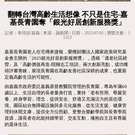
翻轉台灣高齡生活想像 不只是住宅-嘉
基長青園奪「銀光好居創新服務獎」
記者：辜愷頡/嘉義 | 來源：蹦新聞 | 日期：2025/07/02 | 瀏覽次數：1
5313
嘉基長青園老人住宅傳來捷報，榮獲財團法人國家政策研究基
金會主辦的「2025銀光好居創新服務獎」，憑藉「適老社區經
營」及「高齡價值再造-陪聊志工培訓」兩大創新亮點，成功獲
得評審青睞，展現長青園在高齡友善社區深耕的成果，也重新
定義高齡生活的可能性。
由嘉義市政府委託嘉義基督教醫院管理的長青園，專為年滿60
歲以上、生活自理的長者量身打造，秉持「老有所用、尊嚴安
養、終身學習」理念，提供安全、舒適又充滿活力的居住環
境。園區結合無障礙設施與多元化服務，從生活支援、健康管
理到休閒文康，提供全方位照顧。更整合樂齡學苑與長青學苑
資源，讓長者在此能持續學習、交友互動，擁抱自主且有尊嚴
的退休生活。