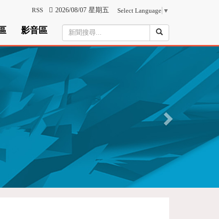
RSS
2026/08/07 星期五
Select Language
▼
區
影音區
N
e
x
t