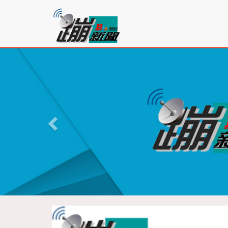
蹦
新
聞
P
r
e
v
i
o
u
s