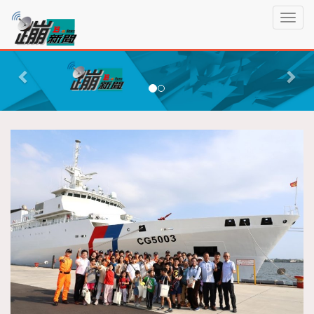
蹦
T
新
o
聞
g
P
N
g
r
e
l
e
x
e
n
v
t
a
i
v
o
i
g
u
a
s
t
i
o
n