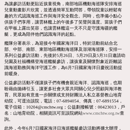
為讓參訪活動更貼近孩童視角，南部地區機動海巡隊安排海巡
兒童動畫影片欣賞，並透過簡單互動問答，帶領院童以輕鬆有
趣的方式認識海巡工作與海洋安全觀念。同時，也準備小點心
供孩子們享用，讓雲林艦上的午後多了笑聲與溫度。當孩子們
在甲板上露出笑容，也讓雲林艦這一天不只是守護海疆的艦
艇，更成為陪伴他們認識海洋的起點。
艦隊分署表示，為迎接今年國家海洋日，特於活動前結合北
部、中部、南部、東部地區機動海巡隊及澎湖海巡隊，安排一
系列公益參訪活動，先後於5月26日、5月29日及5月31日邀請幼
兒園及社福機構登海巡艦艇參訪，讓孩童及關懷對象近距離認
識海巡勤務與海洋守護工作，為6月7日國家海洋日慶祝活動提
前暖身。
公益參訪活動不僅讓孩子們有機會親近海洋、認識海巡，也期
盼藉由拋磚引玉，讓更多社會大眾共同關心兒少照顧與海洋教
育。民眾如有意進一步關懷或支持財團法人私立基督教山地育
幼院，可逕洽該院，電話：07-6894054、傳真：07-6891554，
電子信箱：10204@cmchtw.org；公益劃撥帳號：00423013，戶
名：山地育幼院，相關資訊可至該院網站
www.cmchtw.org.tw
查
詢。
此外，今年6月7日國家海洋日海巡艦艇參訪活動將擴大辦理，