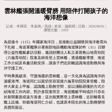
雲林艦張開溫暖臂膀 用陪伴打開孩子的
海洋想像
記者：李舜田、李嘉興／高雄 | 來源：蹦新聞 | 日期：2026/06/01 |
瀏覽次數：2410
為迎接今（115）年國家海洋日，並推動公益關懷與海洋教育向
下扎根，海巡署艦隊分署南部地區機動海巡隊於昨（31）日辦
理公益性艦艇參訪活動，邀請財團法人私立基督教山地育幼院
（六龜育幼院）院童及師長登上雲林艦，透過艦艇導覽、海巡
工作介紹及有趣活動安排，讓孩子們近距離認識海巡勤務與海
洋守護工作。
平時乘風破浪、守護海疆的雲林艦，這一天化身為認識海洋的
溫暖港灣。海巡同仁以親切笑容迎接六龜育幼院院童登艦，陪
伴大家走上甲板、認識艦上勤務空間，並以淺顯易懂的方式介
紹海巡工作內容。對許多院童而言，海巡艦艇平時或許只存在
於新聞畫面或遠方港邊；這次能實際登上雲林艦，近距離看見
艦上設備、聆聽海巡同仁介紹，也讓原本陌生的海上勤務變得
具體而親近。