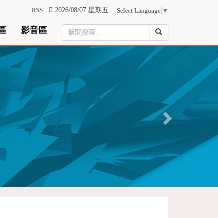
RSS
2026/08/07 星期五
Select Language
▼
區
影音區
N
e
x
t