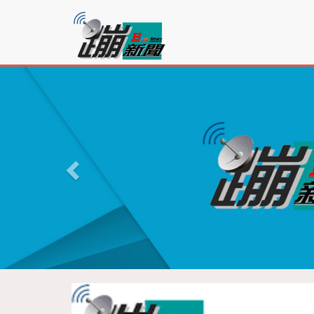
蹦
新
聞
P
r
e
v
i
o
u
s