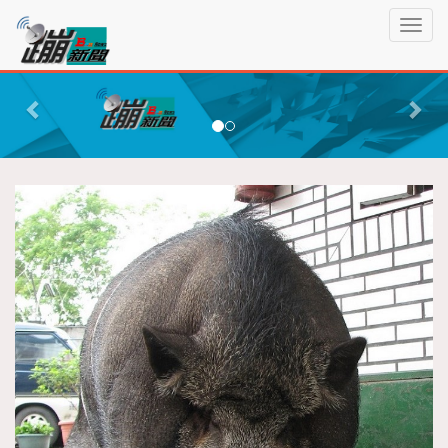
蹦
T
新
o
聞
g
P
N
g
r
e
l
e
x
e
n
v
t
a
i
v
o
i
g
u
a
s
t
i
o
n