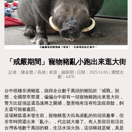
「戒嚴期間」寵物豬亂小跑出來逛大街
記者：陳金聲／高雄 | 來源：蹦新聞 | 日期：2025/11/05 | 瀏覽次
數：6476
台中梧棲非洲豬瘟，搞得全台數千萬頭的豬陷於「戒戰」狀
態，全國禁宰禁運，偏偏台中卻有一頭寵物豬跑出來逛大街，
警方比捉強盜還迅速將之圍捕，盤查牠有沒有吃染疫廚餘，飼
主還可能被處罰。
這場豬瘟還未發生前，寵物豬逛大街為凌亂的街頭添趣事，但
非常時間還出來「亂小」，代志就大條了。有人形容目前活在
台灣各地數千萬頭的豬，生活水深火熱，這頭豬就是豬，真是