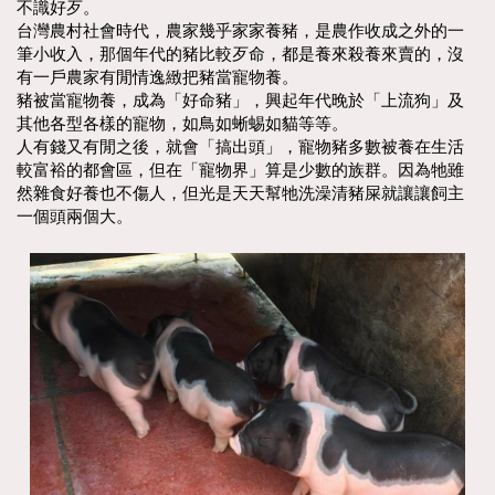
不識好歹。
台灣農村社會時代，農家幾乎家家養豬，是農作收成之外的一
筆小收入，那個年代的豬比較歹命，都是養來殺養來賣的，沒
有一戶農家有閒情逸緻把豬當寵物養。
豬被當寵物養，成為「好命豬」，興起年代晚於「上流狗」及
其他各型各樣的寵物，如鳥如蜥蜴如貓等等。
人有錢又有閒之後，就會「搞出頭」，寵物豬多數被養在生活
較富裕的都會區，但在「寵物界」算是少數的族群。因為牠雖
然雜食好養也不傷人，但光是天天幫牠洗澡清豬屎就讓讓飼主
一個頭兩個大。