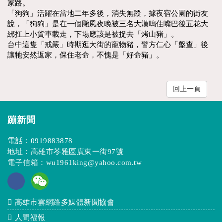
家路。
「狗狗」活躍在當地二年多後，消失無蹤，據夜宿公園的街友
說，「狗狗」是在一個颱風夜晚被三名大漢嗚住嘴巴後五花大
綁扛上小貨車載走，下場應該是被捉去「烤山豬」。
台中這隻「戒嚴」時期逛大街的寵物豬，警方仁心「盤查」後
讓牠安然返家，保住老命，不愧是「好命豬」。
回上一頁
蹦新聞
電話：
0919883878
地址：高雄市苓雅區廣東一街97號
電子信箱：
wu1961king@yahoo.com.tw
高雄市雲網路多媒體新聞協會
人間福報