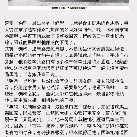
這隻「狗狗」最出名的「絕學」，就是會走斑馬線過馬路，每
天從住家穿越福德路到對面的公園好幾回合。晚上回不回家隨
牠高興，半夜下雨或蚊子多就躲回家，行經路口一定走斑馬
線，附近的居民對牠佩服的不得了。
其實「狗狗」過馬路走斑馬線，不是與生俱來會辨識紅綠燈，
而是從小跟趙姓女飼主走慣了，算是識途老「豬」，平時自行
穿越，牠都是等到路口有很多機車停等紅燈時才通過，很顯然
牠知道有機車停著就代表是紅燈了可以通過了。飼主沒空帶牠
過馬路，「老娘我自己走」。
「狗狗」是雌豬，居然也會害燥，只讓女飼主及女兒幫牠洗
澡，拒絕趙家男人幫牠洗澡，硬要幫牠洗，牠還不高雄，一直
發出「狗狗之怒」。全家人都知道牠這脾氣，最後都依牠順
牠，飼主賣水果，剩貨是牠的三餐。
「狗狗」晚間睡公園時，最怕被街友「謀殺」，驚醒後就馬上
衝回家，民眾報案「山豬闖大街」影響行車安全，警方受理到
場一看「又是狗狗」，叫牠一聲馬上就把牠引經斑馬線走回
家，因為，「前科」纍纍，雙方混熟了，轄區的消防隊也都知
道有牠的存在，有時接獲報案，根本懶得理牠，因為牠知道回