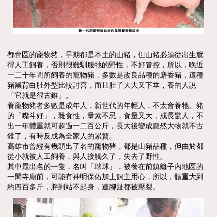
都會區的寵物豬，早期都是本土的山豬，但山豬必須從出生就
得人工飼養，否則很難馴服牠的野性，不好管控，所以，晚近
一二十年間所飼養的寵物豬，多數是改良品種的麝香豬，這種
豬黑背白肚外型比較討喜，而且肚子大大又下垂，養的人說
「它就是很古錐」。
養寵物豬者多數是成年人，新世代的年輕人，不太會養牠。豬
的「嘴斗好」，雜食性，暈素不忌，食量又大，成長驚人，不
出一年體重就可超過一二百公斤，長大後變成龐然大物就不古
錐了，有時反成為全家人的累贅。
高雄市曾經有幾頭出了名的寵物豬，都是山豬品種，但由於都
從小就被人工飼養，與人接觸久了，失去了野性。
其中最出名的一隻，名叫「球球」，被養在前鎮籬子內地區的
一間寺廟前，可能有神明保佑加上飼主用心，所以，體重大到
約四百多斤，胖到站不起身，連腳趾都被壓裂。