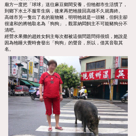
廟方一度把「球球」送往麻豆鄉間安養，但牠都市生活慣了，
到鄉下水土不服常生病，後來再把牠接回高雄不久就壽終。
高雄市另一隻出了名的寵物豬，明明牠就是一頭豬，但飼主卻
很違和的將牠取名為「狗狗」，觀眾納悶飼主不可能豬狗分不
清吧。
經營水果攤的趙姓女飼主每次都被這個問題問得很煩，她說是
因為牠睡大覺時會發出「狗狗」的聲音，所以，借其音取其
名。