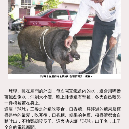
「球球」睡在廟門的外面，每次喝完鐵盆內的水，還會用嘴擼
著鐵盆倒水，沖刷大小便。晚上睡覺還有墊被，冬天自己咬另
一件棉被蓋在身上。
這隻「球球」三餐之外還吃零食，口香糖、拜拜過的糖果及檳
榔是牠的最愛，吃完後，口香糖、糖果的包膜、檳榔渣都會自
動吐出，不輸鸚鵡咬瓜子。這套功夫讓「球球」出了名，上了
全台的電視新聞。