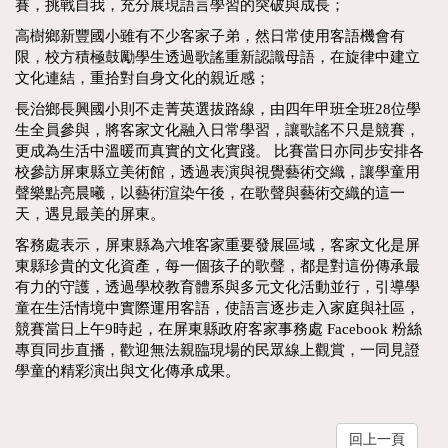
賽，挑戰自我，充分展現語言學習的突破與成長；
高樹鄉新豐國小雖有不少客家子弟，然日常使用客語機會有
限，校方積極鼓勵學生透過歌謠重新認識母語，在旋律中建立
文化連結，重拾對自身文化的親近感；
長治鄉長興國小則不走菁英選拔路線，由四年甲班全班28位學
生全員參與，將客家文化融入日常學習，讓歌謠不只是競賽，
更成為生活中溫暖而真實的文化實踐。 比賽當日亦同步安排各
校參訪屏東縣立美術館，透過表演與視覺藝術交織，讓學童用
聲樂點亮晨曦，以藝術渲染午後，在歌聲與藝術交織的這一
天，遇見最美的屏東。
客務處表示，屏東縣為六堆客家重要發展區域，客家文化是屏
東縣珍貴的文化資產，每一個孩子的歌聲，都是對這份傳承最
有力的守護，透過學校教育體系與多元文化活動並行，引導學
童在生活情境中實際運用客語，使語言逐步走入家庭與社區，
競賽當日上午9時起，在屏東縣政府客家事務處 Facebook 粉絲
專頁同步直播，歡迎無法親臨現場的民眾線上觀賞，一同見證
學童的精彩演出與文化傳承成果。
回上一頁