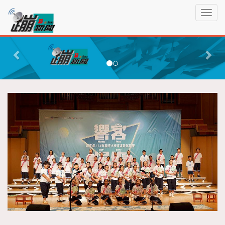
蹦
T
新
o
聞
g
P
N
g
r
e
l
e
x
e
n
v
t
a
i
v
o
i
g
u
a
s
t
i
o
n