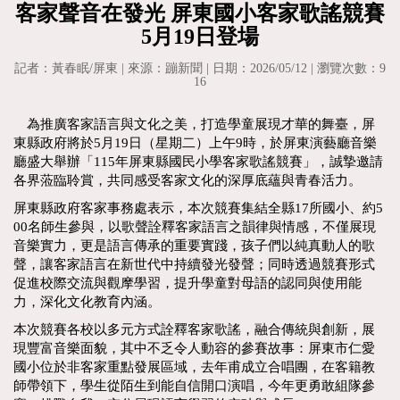
客家聲音在發光 屏東國小客家歌謠競賽
5月19日登場
記者：黃春眠/屏東 | 來源：蹦新聞 | 日期：2026/05/12 | 瀏覽次數：9
16
為推廣客家語言與文化之美，打造學童展現才華的舞臺，屏
東縣政府將於5月19日（星期二）上午9時，於屏東演藝廳音樂
廳盛大舉辦「115年屏東縣國民小學客家歌謠競賽」，誠摯邀請
各界蒞臨聆賞，共同感受客家文化的深厚底蘊與青春活力。
屏東縣政府客家事務處表示，本次競賽集結全縣17所國小、約5
00名師生參與，以歌聲詮釋客家語言之韻律與情感，不僅展現
音樂實力，更是語言傳承的重要實踐，孩子們以純真動人的歌
聲，讓客家語言在新世代中持續發光發聲；同時透過競賽形式
促進校際交流與觀摩學習，提升學童對母語的認同與使用能
力，深化文化教育內涵。
本次競賽各校以多元方式詮釋客家歌謠，融合傳統與創新，展
現豐富音樂面貌，其中不乏令人動容的參賽故事：屏東市仁愛
國小位於非客家重點發展區域，去年甫成立合唱團，在客籍教
師帶領下，學生從陌生到能自信開口演唱，今年更勇敢組隊參