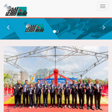
蹦
T
新
o
聞
g
P
N
g
r
e
l
e
x
e
n
v
t
a
i
v
o
i
g
u
a
s
t
i
o
n