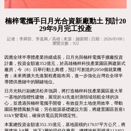
楠梓電攜手日月光合資新廠動土 預計20
29年9月完工投產
記者：李舜田、李嘉興／高雄 | 來源：蹦新聞 | 日期：2026/05/08 |
瀏覽次數：922
因應全球半導體產業持續成長，日月光與楠梓電攜手擴廠投資
計畫，投資金額逾352億元，於高雄楠梓科技產業園區興建新式
廠房，今（8）日舉行動土典禮，預計可創造約2050個就業機
會；未來將擴大先進製程產能布局，進一步強化台灣在全球半
導體供應鏈中的關鍵地位。
日月光執行副總洪松井強調，將打造楠梓科技產業園區最大單
一基地的指標性建物，展現於AI先進封測領域領航全球的決
心，並透過與楠梓電攜手開發，有效提升土地使用效率，帶動
園區整體風貌升級；另在能源基礎建設方面，將建置園區首座1
61kV變電站，確保供電品質與穩定性。
本案總投資金額達352.35億元，基地面積約17637平方公尺，將
興建地上8層、地下2層的現代化廠房，總樓地板面積達113402.