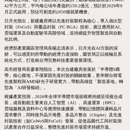
42平方公尺，平均每公頃年產值約159.2億元，預計於2029年9
月正式啟用，預估可創造約2050個就業機會。
日月光指出，新建廠房將以先進封裝製程為核心，導入扇出型
封裝（FoCoS）與覆晶封裝（FC BGA）技術，廣泛應用於AI、
雲端運算及自動駕駛等高階領域，並持續提升智慧製造與自動
化比例。
經濟部產業園區管理局長楊志清表示，日月光在AI方面的深
耕，可以感受到所帶動的經濟力道強勁，園管局正以積極且系
統化方式，打造南台灣完整科技產業發展環境。
高市經發局長廖泰翔指出，本次合建廠房坐落於「半導體S廊
帶」核心腹地，不僅鞏固先進封裝的關鍵能量，更串聯台積電
先進製程與AMD矽光子研發實力，帶動高雄從「製造基地」轉
型為「AI研發樞紐」。
根據產業預測，2026年全球半導體市場規模將持續呈現複合成
長，成長動能主要來自人工智慧（AI）、高速運算（HPC）、
雲端服務及資料中心等應用快速擴展，帶動記憶體與邏輯晶片
需求攀升，同時推升晶片堆疊、多晶片整合（Chiplet）及先進
封裝技術（如CoWoS與FoCoS）發展，促使晶圓代工與封裝測
試產業合作日益深化，整體先進封裝市場需求持續升溫。