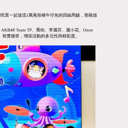
和民眾一起放流1萬尾俗稱午仔魚的四絲馬鮁，期藉放
8 Team TP、喬幼、李麗芬、麗小花、Ozon
、有獎徵答，增添活動的多元性與精彩度。