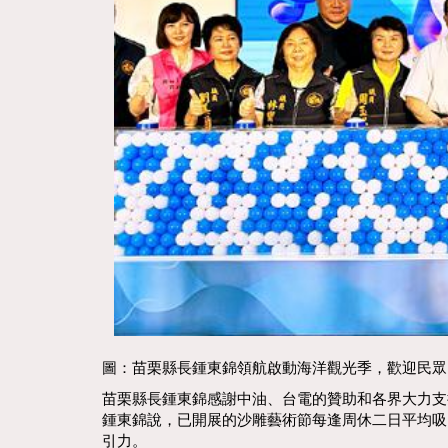
圖：苗栗縣長鍾東錦領航啟動海洋觀光季，歡迎民眾「
苗栗縣長鍾東錦感謝中油、台電的贊助和各界大力支
鍾東錦說，已開展的沙雕藝術節每逢周休二日平均吸
引力。