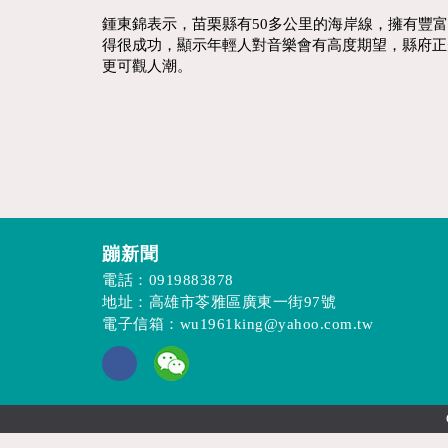
鍾東錦表示，苗栗縣有50多公里的海岸線，擁有豐
得很成功，顯示年輕人對音樂會有高度期望，縣府正
更可觀人潮。
蹦新聞
電話：
0919883878
地址：高雄市苓雅區廣東一街97號
電子信箱：
wu1961king@yahoo.com.tw