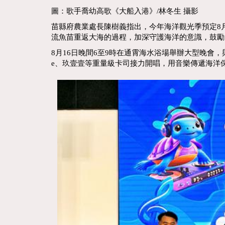
圖：歌手喬幼高歌《大船入港》/林冬生 攝影
苗縣府農業處長陳樹義指出，今年海洋觀光季預定8
流魚苗重返大海的過程，加深守護海洋的意識，鼓勵
8月16日晚間6至9時在通霄海水浴場舉辦大型晚會，與
e、玖壹壹等重量級卡司接力開唱，用音樂傳遞海洋