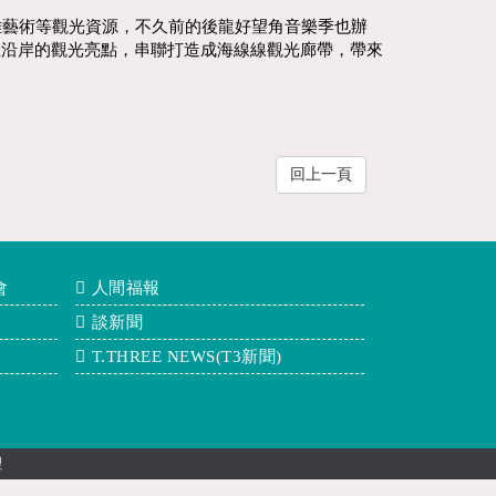
雕藝術等觀光資源，不久前的後龍好望角音樂季也辦
裡沿岸的觀光亮點，串聯打造成海線線觀光廊帶，帶來
回上一頁
會
人間福報
談新聞
T.THREE NEWS(T3新聞)
理