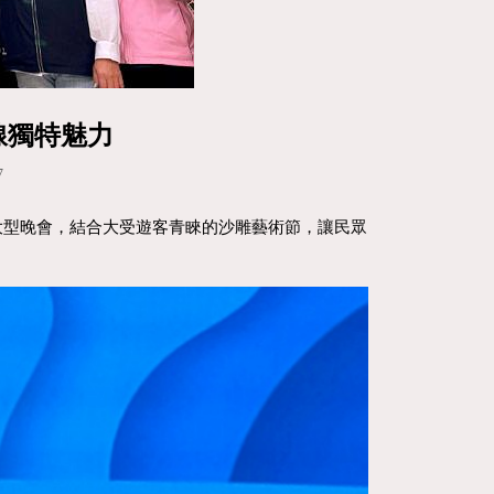
線獨特魅力
7
大型晚會，結合大受遊客青睞的沙雕藝術節，讓民眾