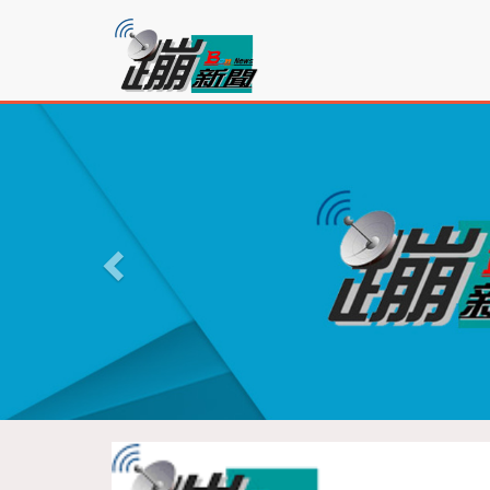
蹦
新
聞
P
r
e
v
i
o
u
s