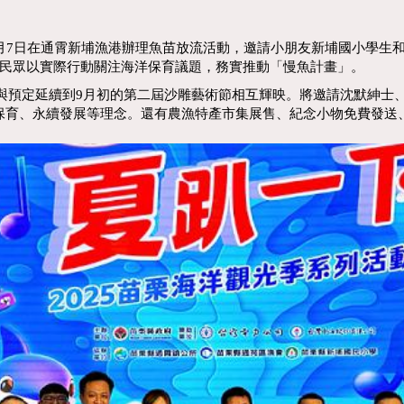
月7日在通霄新埔漁港辦理魚苗放流活動，邀請小朋友新埔國小學生
民眾以實際行動關注海洋保育議題，務實推動「慢魚計畫」。
預定延續到9月初的第二屆沙雕藝術節相互輝映。將邀請沈默紳士、AKB4
保育、永續發展等理念。還有農漁特產市集展售、紀念小物免費發送