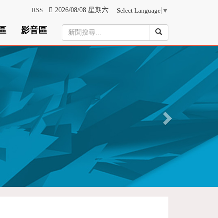
RSS
2026/08/08 星期六
Select Language
▼
區
影音區
N
e
x
t