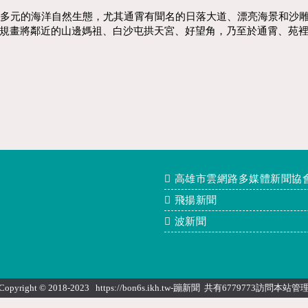
富多元的海洋自然生態，尤其通霄有聞名的日落大道、漂亮海景和沙
規畫將鄰近的山邊媽祖、白沙屯拱天宮、好望角，乃至於通霄、苑
高雄市雲網路多媒體新聞協
飛揚新聞
波新聞
Copyright © 2018-2023 https://bon6s.ikh.tw-蹦新聞 共有6779773訪問本站
管