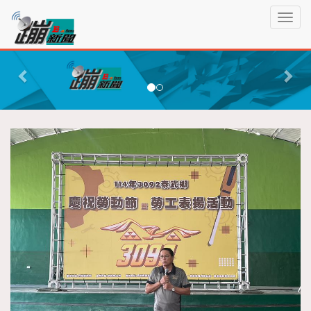
蹦
T
新
o
聞
g
P
N
g
r
e
l
e
x
e
n
v
t
a
i
v
o
i
g
u
a
s
t
i
o
n