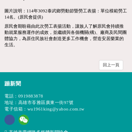
圖片說明：114年3092泰武鄉勞動節暨勞工表揚：單位模範勞工
14名。(原民會提供)
原民會期盼藉由此次勞工表揚活動，讓族人了解原民會持續推
動就業服務運作的成效，並繼續與各個機關(構)、廠商及民間團
體協力，為原住民族社會創造更多工作機會，營造安居樂業的
生活。
回上一頁
蹦新聞
電話：
0919883878
地址：高雄市苓雅區廣東一街97號
電子信箱：
wu1961king@yahoo.com.tw