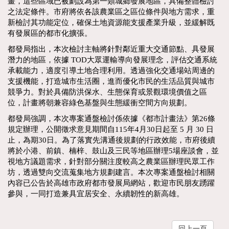
畫，這些區域已被劃設為第一類城鄉發展地區，具備整體檢討
之法定條件。市府將依各該農業區之區位條件與地方需求，重
新檢討其功能定位，確保土地資源能支援產業升級，並緩解既
有發展區的都市化擴張。
都發局指出，本次檢討主軸將針對鄰近重大交通節點、具發展
潛力的地區，依據 TOD大眾運輸導向發展理念，評估交通系統
承載能力，適度引導土地合理利用。透過強化交通場站周邊的
支援機能，打造城市生活圈，進而優化市民的生活品質與城市
競爭力。對於具備防洪保水、生態保育或景觀環境價值之區
位，計畫將朝兼容綠色基盤與生態緩衝空間方向規劃。
都發局強調，本次專案通盤檢討係依據《都市計畫法》第26條
規定辦理，公開徵求意見期間自115年4月30日起至 5 月 30 日
止，為期30日。為了落實先溝通後規劃的行政效能，市府後續
將於小港、前鎮、楠梓、鼓山及三民等地區辦理5場座談會，並
視地方議題需求，針對部分關注度較高之農業區辦理民眾工作
坊，透過雙向交流蒐集地方規劃建言。本次專案通盤檢討相關
內容已公告於高雄市政府都市發展局網站，歡迎市民朋友踴躍
參與，一同打造兼具宜居安全、永續韌性的新高雄。
回上一頁