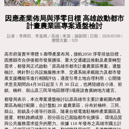
因應產業佈局與淨零目標 高雄啟動都市
計畫農業區專案通盤檢討
記者：李舜田、李嘉興／高雄 | 來源：蹦新聞 | 日期：2026/05/09 |
瀏覽次數：929
高市府落實半導體 S 廊帶產業布局，接軌2050 淨零排放目標，
因應縣市合併後都市發展擴張、重大交通建設推動及產業轉型
需求，都發局正式啟動「原高雄市都市計畫農業區專案」通盤
檢討。將針對公共設施服務水準、交通系統承載能力及都市發
展支援機能等進行相關評估，適度引導土地合理利用；公開徵
求意見期間自4月30日起至 5 月 30 日止，也將陸續在小港、前
鎮、楠梓、鼓山及三民等地區辦理5場座談會廣納地方建言。
都發局表示，本次專案通盤檢討以原高雄市主要計畫範圍內農
業區為檢討範圍，合計盤點 20 處農業區，分布於楠梓、三民、
鼓山、前鎮及小港等行政區。隨著台積電進駐楠梓產業園區及
捷運、輕軌路網成形，部分區位已面臨都市化擴張 、環境品質
與公共服務需求提升的壓力。依據 110 年發布之高雄市國土計