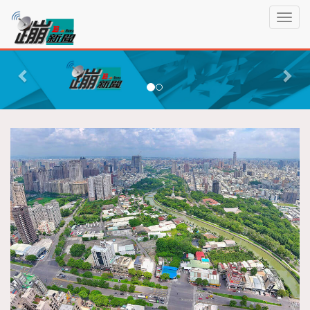
蹦
T
新
o
聞
g
P
N
g
r
e
l
e
x
e
n
v
t
a
i
v
o
i
g
u
a
s
t
i
o
n