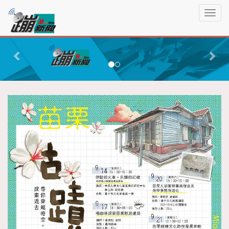
蹦
T
新
o
聞
g
P
N
g
r
e
l
e
x
e
n
v
t
a
i
v
o
i
g
u
a
s
t
i
o
n