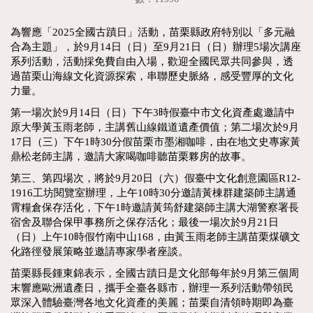
為響應「2025全國古蹟日」活動，苗栗縣政府特別以「多元融
合為主題」，於9月14日（日）至9月21日（日）辦理5場次講座
系列活動，活動採免費自由入場，歡迎全國民眾共同參與，透
過苗栗山海線文化資源探索，串聯歷史脈絡，感受豐厚的文化
力量。
第一場次於9月14日（日）下午3時假臺中市文化資產處邀請中
原大學黃玉雨老師，主講舊山線鐵道遺產價值；第二場次於9月
17日（三）下午1時30分假苗栗市墨湘咖啡，由在地文史專家黃
鼎松老師主講，邀請大家喝咖啡聽苗栗夥房的故事。
第三、第四場次，將於9月20日（六）假臺中文化創意園區R12-
1916工坊閱覽室辦理，上午10時30分邀請黃棟群建築師主講通
霄糧倉保存活化，下午1時邀請黃筠舒建築師主講大湖警察署長
宿舍及聯合保甲事務所之保存活化；最後一場次於9月21日
（日）上午10時假竹南中山168，由黃玉雨老師主講苗栗煤礦文
化路徑發展策略並邀請專家學者座談。
苗栗縣長鍾東錦表示，全國古蹟日是文化部每年於9月第三個周
末響應歐洲遺產日，攜手全臺各縣市，辦理一系列活動帶領民
眾深入體驗臺灣各地文化資產的美麗；苗栗自清領時期即為臺