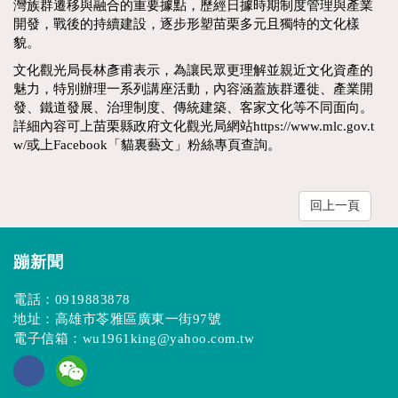
灣族群遷移與融合的重要據點，歷經日據時期制度管理與產業
開發，戰後的持續建設，逐步形塑苗栗多元且獨特的文化樣
貌。
文化觀光局長林彥甫表示，為讓民眾更理解並親近文化資產的
魅力，特別辦理一系列講座活動，內容涵蓋族群遷徙、產業開
發、鐵道發展、治理制度、傳統建築、客家文化等不同面向。
詳細內容可上苗栗縣政府文化觀光局網站https://www.mlc.gov.t
w/或上Facebook「貓裏藝文」粉絲專頁查詢。
回上一頁
蹦新聞
電話：
0919883878
地址：高雄市苓雅區廣東一街97號
電子信箱：
wu1961king@yahoo.com.tw