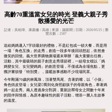
高齡70重溫當女兒的時光 登義大親子秀
散播愛的光芒
記者：吳柏瑋、康菱姍 / 高雄 | 來源：蹦新聞 | 日期：2026/05/25 | 瀏
覽次數：2587
送給媽媽邁入7字頭最好的禮物，不是紅包或一頓大餐，而是用
一場「角色互換」的走秀，創造一段多年後回頭想起，依然會
微笑的回憶。義大世界購物廣場週末舉辦「義大童樂出任務」
活動，其中最吸睛的親子創意走秀環節裡，一組母女檔以「媽
媽變女兒、女兒變媽媽」的創意登場，不僅成為全場焦點，更
獲評審頒發「特別獎」，溫暖故事感動不少現場民眾。
今年剛滿70歲的林鳳珠，頂著雙馬尾、含著奶嘴，以「小孩」
角色俏皮登場；女兒梁𦭳喬則化身照顧孩子的母親角色，牽著媽
媽一起走秀。兩人透過身分對調，重新詮釋母女之間數十年來
的陪伴與情感，為原本趣味性的親子活動，增添一層人生故事
的溫度。