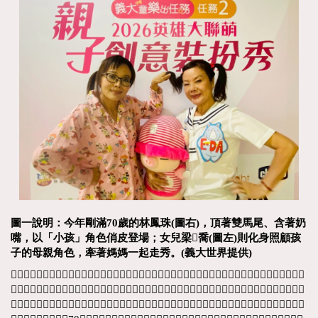
圖一說明：今年剛滿70歲的林鳳珠(圖右)，頂著雙馬尾、含著奶
嘴，以「小孩」角色俏皮登場；女兒梁
𦭳
喬(圖左)則化身照顧孩
子的母親角色，牽著媽媽一起走秀。(義大世界提供)
𦭳喬去年曾帶著孩子參加義大的親子活動，今年媽媽邁入人生另一個新開始階段，又滑到官網活動親子走
秀資訊，靈機一動，冒出「想牽媽媽一起上台」的念頭。她覺得，一般為人子女過節、慶生，甚至平時陪
伴父母，大多仍停留在吃飯、送禮、包孝親費或全家旅遊等方式，因此希望自己一閃而過的想法，不單是