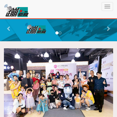
蹦
T
新
o
聞
g
P
N
g
r
e
l
e
x
e
n
v
t
a
i
v
o
i
g
u
a
s
t
i
o
n