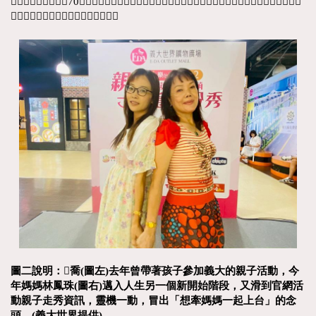
送給媽媽今生難忘的70歲祝賀，更能觸發更多人開始思考，陪伴其實不一定要很盛大，而是願不願意花
心思，為父母留下不一樣的人生畫面。
圖二說明：
𦭳
喬(圖左)去年曾帶著孩子參加義大的親子活動，今
年媽媽林鳳珠(圖右)邁入人生另一個新開始階段，又滑到官網活
動親子走秀資訊，靈機一動，冒出「想牽媽媽一起上台」的念
頭。(義大世界提供)