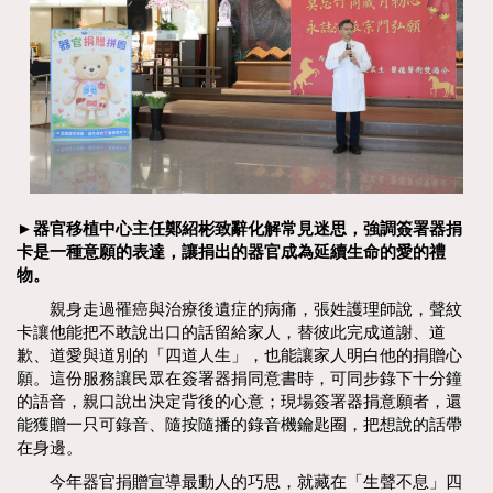
►器官移植中心主任鄭紹彬致辭化解常見迷思，強調簽署器捐
卡是一種意願的表達，讓捐出的器官成為延續生命的愛的禮
物。
親身走過罹癌與治療後遺症的病痛，張姓護理師說，聲紋
卡讓他能把不敢說出口的話留給家人，替彼此完成道謝、道
歉、道愛與道別的「四道人生」，也能讓家人明白他的捐贈心
願。這份服務讓民眾在簽署器捐同意書時，可同步錄下十分鐘
的語音，親口說出決定背後的心意；現場簽署器捐意願者，還
能獲贈一只可錄音、隨按隨播的錄音機鑰匙圈，把想說的話帶
在身邊。
今年器官捐贈宣導最動人的巧思，就藏在「生聲不息」四