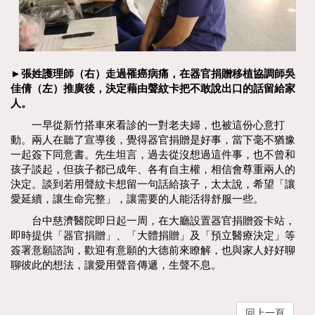
►張姓護理師（右）走過罹癌病痛，在器官捐贈移植協調師吳
佳倩（左）推廣後，決定藉由聲紋卡把不敢說出口的話留給家
人。
一早從新竹搭車來看診的一對老夫婦，也被這份心意打
動。兩人在聽了宣導後，覺得器官捐贈是好事，當下毫不猶豫
一起簽下同意書。先生坦言，過去從沒想過這件事，也不曾和
孩子談起，但孩子都已成年、各有自主權，相信會尊重兩人的
決定。談到若用聲紋卡想留一句話給孩子，太太說，希望「讓
愛延續，讓生命完整」，讓需要的人能活得舒服一些。
台中慈濟醫院即日起一周，在大廳設置器官捐贈簽卡站，
即時提供「器官捐贈」、「大體捐贈」及「預立醫療決定」等
簽署意願諮詢，歡迎有意願的大德前來瞭解，也與家人好好聊
聊彼此的想法，讓愛用聲音傳遞，生聲不息。
回上一頁