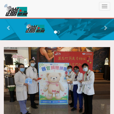
蹦
T
新
o
聞
g
P
N
g
r
e
l
e
x
e
n
v
t
a
i
v
o
i
g
u
a
s
t
i
o
n