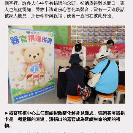
個字裡。許多人心中早有捐贈的念頭，卻總覺得難以開口，家
人也無從得知。聲紋卡讓這份心意化為聲音，當有一天這段話
被家人聽見，那份牽掛與祝福，便會一直陪在彼此身邊。
►器官移植中心主任鄭紹彬致辭化解常見迷思，強調簽署器捐
卡是一種意願的表達，讓捐出的器官成為延續生命的愛的禮
物。