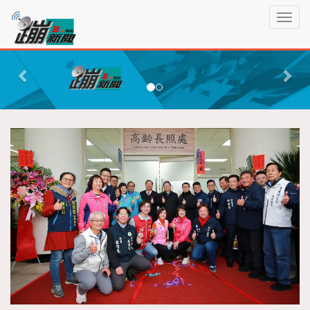
蹦
T
新
o
聞
g
P
N
g
r
e
l
e
x
e
n
v
t
a
i
v
o
i
g
u
a
s
t
i
o
n