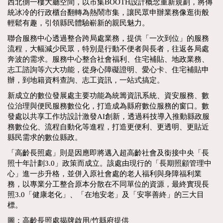
西北側一樓大廳空間，以市集BOOTH設計概念重新規劃，將傳
統冰冷的行政櫃台翻轉為熱鬧市集，讓民眾申辦業務像逛街般
輕鬆有趣，引領縣民體驗嶄新的親民魅力。
聯合服務中心透過整合跨局處業務，提供「一次到位」的服務
流程，大幅減少民眾，特別是行動不便者與長者，往返各局處
奔波的需求。服務中心整合社會福利、住宅補貼、地政業務、
志工諮詢等六大功能，從身心障礙證明、愛心卡、住宅補貼申
辦，到地籍資料查詢、志工資訊，一站式搞定。
新成立的數位發展處主要功能為統籌資訊系統、資安服務、數
位治理與便民服務數位化，打造成為縣府數位服務的窗口。數
發處以共享工作坊設計激發AI創新，透過科技導入推動縣政服
務數位化、流程自動化等進程，打造更便利、更透明、更貼近
縣民需求的數位縣政。
「高齡長照處」則是因應即將邁入超高齡社會及銜接中央「長
照十年計劃3.0」政策而成立。該處由現行的「長期照顧管理中
心」進一步升格，並併入原社會處的老人福利與身障福利業
務，以專業分工整合原本分散在不同單位的資源，最終實現長
照3.0「健康老化」、「在地安老」及「安寧善終」的三大目
標。
圖：高齡長照處揭牌啟用/竹縣府提供