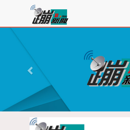
蹦
新
聞
P
r
e
v
i
o
u
s