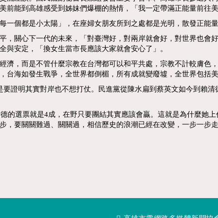
美前能到高雄感受到姊妹們爆棚的熱情，「我一定帶滿正能量前往
每一個都是小太陽」，在座婦女朋友所到之處都是光明，散發正能
平，關心下一代的未來，「對臺灣好，對兩岸就會好，對世界也會
全與安定，「換女生當市長應該大家就會安心了」。
經濟，而是不管什麼宗教在台灣都可以和平共處，宗教不計較膚色
，台海如發生戰爭，全世界都倒楣，所有成就變廢墟，全世界包括
是要證明其實對岸也不想打仗。民進黨從陳水扁到蔡英文如今到賴清
賴清德的選票就是4成，在野只要團結其實應該會贏。這就是為什麼她
步，要關關難過、關關過，相信歷史的浪潮已經在改變，一步一步