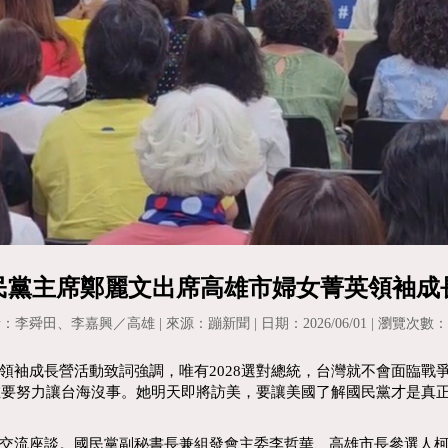
民黨主席鄭麗文出席高雄市婦女菁英領袖成
：李舜田、李嘉興／高雄 | 來源：蹦新聞 | 日期：2026/06/01 | 瀏覽次數：2
領袖成長營活動致詞強調，唯有2028選對總統，台灣就不會面臨戰
現在要努力讓台海沒事。她明天即將訪美，要讓美國了解國民黨才是真
交流座談。國民黨副秘書長兼組發會主委李哲華、高雄市長參選人