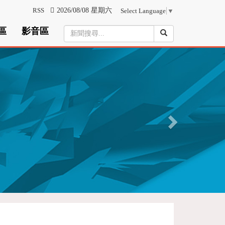
RSS
2026/08/08 星期六
Select Language
▼
區
影音區
N
e
x
t