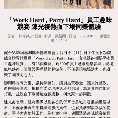
「Work Hard , Party Hard」員工趣味
競賽 陳光復熱血下場同樂體驗
記者：林守慈／澎湖 | 來源：蹦新聞 | 日期：2025/09/11 | 瀏覽次
數：12764
配合第69屆澎湖縣全縣運動會，縣府今（11）日下午於多功能
綜合體育館舉辦「Work Hard , Party Hard」澎湖縣各機關學校員
工趣味競賽，共有26個機關、近300名員工踴躍組隊參與，現場
氣氛熱絡，笑聲與隊呼聲此起彼落，不僅展現職場活力，也凝
聚了團隊向心力。
澎湖縣長陳光復、議長陳毓仁、議員呂黃春金、議員許國政、
西嶼鄉長李添、楊曜立委助理段湘玲都到場，為參賽同仁加油
打氣，並親自下場體驗遊戲樂趣，與大家一起同歡。
陳光復表示，縣府團隊以及各公民營單位是城市發展的重要基
石，不僅承擔著澎湖持續進步的責任，也肩負著鄉親幸福的使
命。平時大家忙於工作、為社會打拚，偶爾透過趣味競賽放鬆