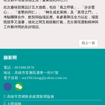
此次趣味競賽設計五大遊戲，包括「風之呼吸」、「步步驚
心」、「進擊的同仁」、「轉生成史萊姆」及「真理之門」，
考驗團隊合作、默契與臨場反應。各參賽隊伍全力以赴，場面
既競爭又溫馨，彼此之間互相鼓勵打氣，充分展現運動精神與
工作夥伴間的良好情誼。
回上一頁
蹦新聞
電話：
0919883878
地址：高雄市苓雅區廣東一街97號
電子信箱：
wu1961king@yahoo.com.tw
高雄市雲網路多媒體新聞協會
人間福報