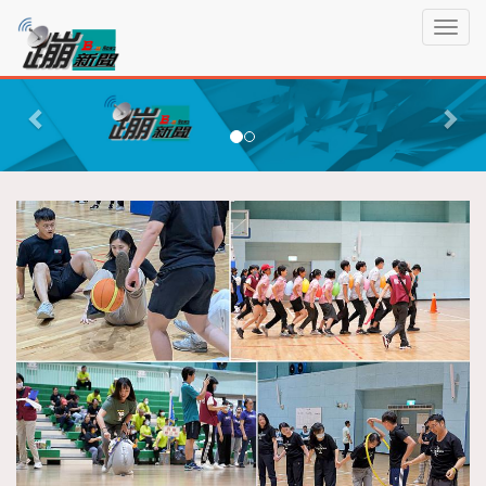
蹦
T
新
o
聞
g
P
N
g
r
e
l
e
x
e
n
v
t
a
i
v
o
i
g
u
a
s
t
i
o
n